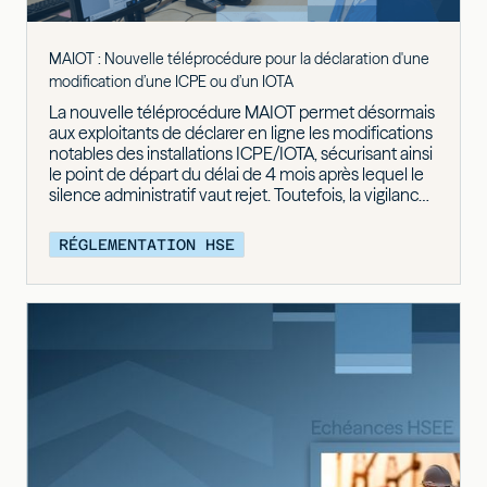
MAIOT : Nouvelle téléprocédure pour la déclaration d'une
modification d’une ICPE ou d’un IOTA
La nouvelle téléprocédure MAIOT permet désormais
aux exploitants de déclarer en ligne les modifications
notables des installations ICPE/IOTA, sécurisant ainsi
le point de départ du délai de 4 mois après lequel le
silence administratif vaut rejet. Toutefois, la vigilance
reste de mise car les procédures liées aux
changements d'exploitant ou aux cessations
RÉGLEMENTATION HSE
d'activité doivent impérativement conserver le
format papier par voie postale.