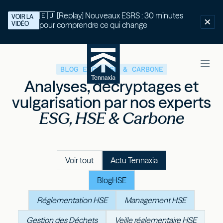
🇪🇺 [Replay] Nouveaux ESRS : 30 minutes
VOIR LA
VIDÉO
pour comprendre ce qui change
BLOG ESG, HSE & CARBONE
Analyses, décryptages et
vulgarisation par nos experts
ESG, HSE & Carbone
Voir tout
Actu Tennaxia
Blog
HSE
Réglementation HSE
Management HSE
Gestion des Déchets
Veille réglementaire HSE