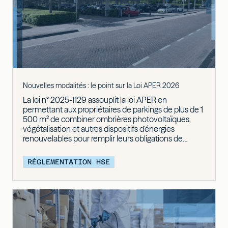
Nouvelles modalités : le point sur la Loi APER 2026
La loi n° 2025-1129 assouplit la loi APER en
permettant aux propriétaires de parkings de plus de 1
500 m² de combiner ombrières photovoltaïques,
végétalisation et autres dispositifs d'énergies
renouvelables pour remplir leurs obligations de
couverture. Elle révise également le calendrier de
mise en conformité en offrant de nouveaux délais de
RÉGLEMENTATION HSE
report, allant jusqu'en 2028 ou 2030, sous réserve de
la signature rapide de contrats d'engagement.