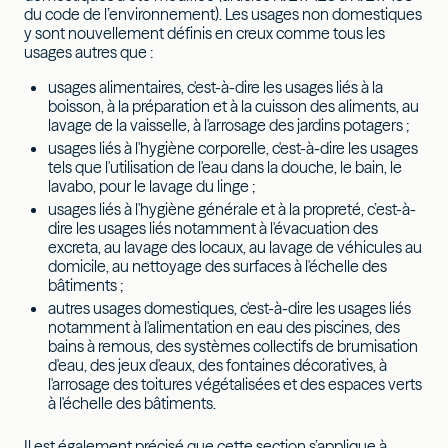
du code de l’environnement). Les usages non domestiques
y sont nouvellement définis en creux comme tous les
usages autres que :
usages alimentaires, c'est-à-dire les usages liés à la
boisson, à la préparation et à la cuisson des aliments, au
lavage de la vaisselle, à l'arrosage des jardins potagers ;
usages liés à l'hygiène corporelle, c'est-à-dire les usages
tels que l'utilisation de l'eau dans la douche, le bain, le
lavabo, pour le lavage du linge ;
usages liés à l'hygiène générale et à la propreté, c’est-à-
dire les usages liés notamment à l'évacuation des
excreta, au lavage des locaux, au lavage de véhicules au
domicile, au nettoyage des surfaces à l'échelle des
bâtiments ;
autres usages domestiques, c'est-à-dire les usages liés
notamment à l'alimentation en eau des piscines, des
bains à remous, des systèmes collectifs de brumisation
d'eau, des jeux d'eaux, des fontaines décoratives, à
l'arrosage des toitures végétalisées et des espaces verts
à l'échelle des bâtiments.
Il est également précisé que cette section s’applique à