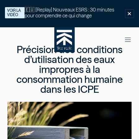
🇪🇺 [Replay] Nouveaux ESRS : 30 minutes
VOIR LA
VIDÉO
pour comprendre ce qui change
Précision des conditions
d’utilisation des eaux
impropres à la
consommation humaine
dans les ICPE