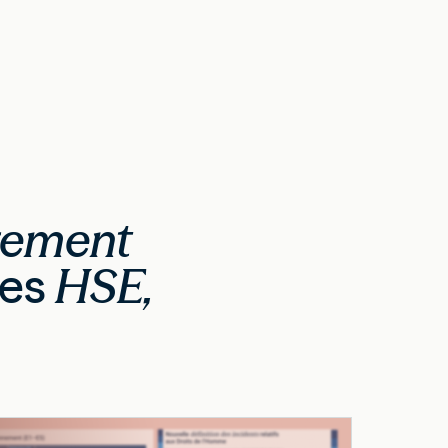
gement
ies
HSE,