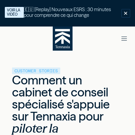
🇪🇺 [Replay] Nouveaux ESRS : 30 minutes
VOIR LA
VIDÉO
pour comprendre ce qui change
CUSTOMER STORIES
Comment un
cabinet de conseil
spécialisé s'appuie
sur Tennaxia pour
piloter la