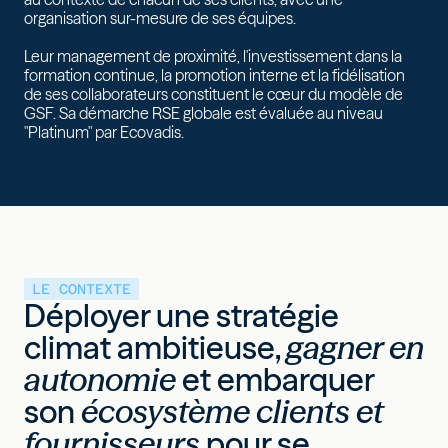
organisation sur-mesure de ses équipes.
Leur management de proximité, l'investissement dans la
formation continue, la promotion interne et la fidélisation
de ses collaborateurs constituent le cœur du modèle de
GSF. Sa démarche RSE globale est évaluée au niveau
"Platinum" par Ecovadis.
LE CONTEXTE
Déployer une stratégie
climat ambitieuse,
gagner en
autonomie
et embarquer
son
écosystème clients et
fournisseurs
pour se