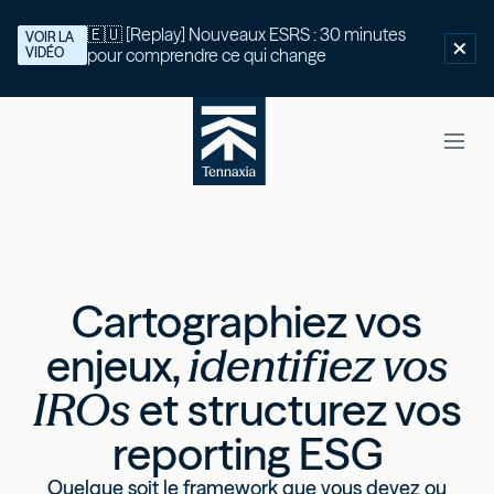
🇪🇺 [Replay] Nouveaux ESRS : 30 minutes
VOIR LA
VIDÉO
pour comprendre ce qui change
Cartographiez vos
enjeux,
identifiez vos
IROs
et structurez vos
reporting ESG
Quelque soit le framework que vous devez ou