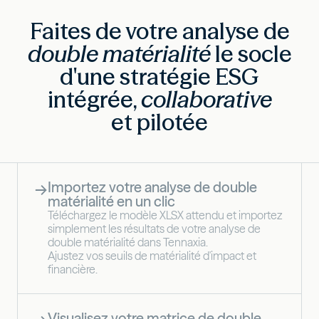
Faites de votre analyse de
double matérialité
le socle
d'une stratégie ESG
intégrée,
collaborative
et pilotée
Importez votre analyse de double
→
matérialité en un clic
Téléchargez le modèle XLSX attendu et importez
simplement les résultats de votre analyse de
double matérialité dans Tennaxia.
Ajustez vos seuils de matérialité d'impact et
financière.
Visualisez votre matrice de double