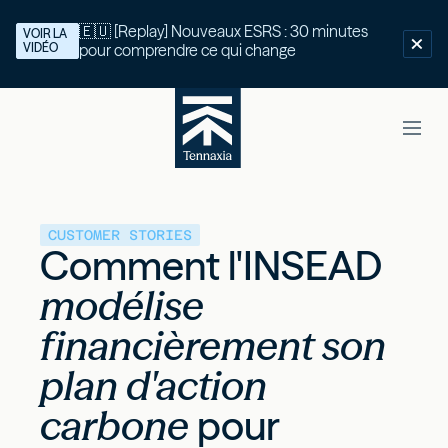
🇪🇺 [Replay] Nouveaux ESRS : 30 minutes
VOIR LA
VIDÉO
pour comprendre ce qui change
CUSTOMER STORIES
Comment l'INSEAD
modélise
financièrement son
plan d'action
carbone
pour