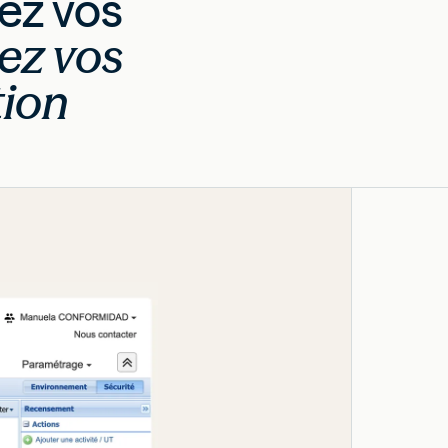
sez vos
tez vos
tion