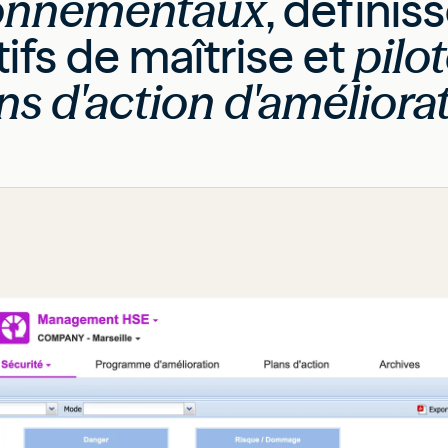
onnementaux
, définis
ifs de maîtrise et
pilo
ns d'action d'améliora