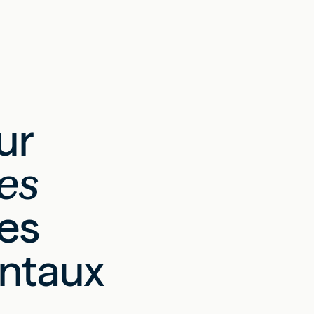
ur
es
les
ntaux