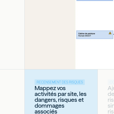
RECENSEMENT DES RISQUES
CO
Mappez vos
Aj
activités par site, les
de
dangers, risques et
ri
dommages
si
associés
ri