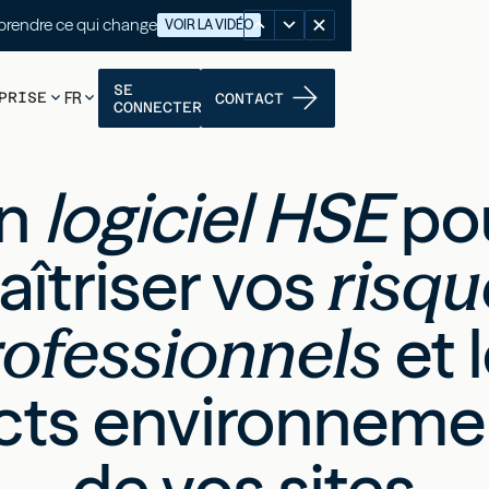
nutes pour comprendre ce qui change
VOIR LA VIDÉO
SE
PRISE
FR
CONTACT
CONNECTER
n
logiciel HSE
po
îtriser vos
risqu
rofessionnels
et 
cts environneme
de vos sites