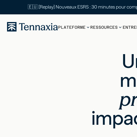
🇪🇺 [Replay] Nouveaux ESRS : 30 mi
PLATEFORME
RESSOURCES
ENTRE
U
ma
p
impa