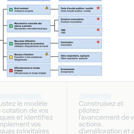
TATION DES RISQUES
PLAN D'ACTION
ustez le modèle
Construisez et
 cotation de vos
pilotez
sques et identifiez
l'avancement de 
mplement vos
actions
sques prioritaires
d'amélioration et 