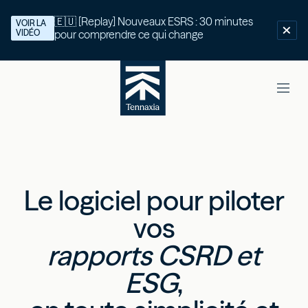
🇪🇺 [Replay] Nouveaux ESRS : 30 minutes
VOIR LA
VIDÉO
pour comprendre ce qui change
Le logiciel pour piloter
vos
rapports CSRD et
ESG
,