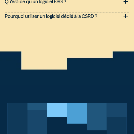
Qu'est-ce qu'un logiciel ESG ?
Pourquoi utiliser un logiciel dédié à la CSRD ?
Un logiciel dédié à la CSRD permet de structurer
efficacement les données nécessaires au rapport de
durabilité, de sécuriser la collecte, d’automatiser la
comptabilité carbone et d’aligner l’ensemble des indicateurs
avec les normes de reporting de durabilité (notamment les
différents ESRS de la CSRD).
Il facilite aussi la visualisation de la matrice de double
matérialité, la gestion des risques, le suivi de la stratégie climat
et le calcul des émissions carbone sur les scopes 1, 2 et 3.
Grâce à un tableau de bord unifié, l’entreprise peut piloter sa
stratégie de durabilité, produire des rapports conformes,
renforcer le dialogue avec ses parties prenantes et passer
l'étape clé de l'
audit CSRD
.
C’est un atout clé pour structurer une vraie stratégie de
durabilité et réussir la transformation demandée par la CSRD.