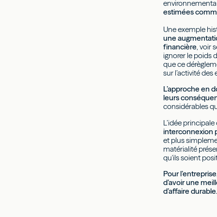
environnementale
estimées comme m
Une exemple histo
une augmentatio
financière
, voir
ignorer le poids 
que ce dérègleme
sur l’activité des
L’approche en do
leurs conséquenc
considérables qui
L’idée principale
interconnexion p
et plus simplemen
matérialité prése
qu'ils soient posi
Pour l’entrepris
d’avoir une meil
d’affaire durable