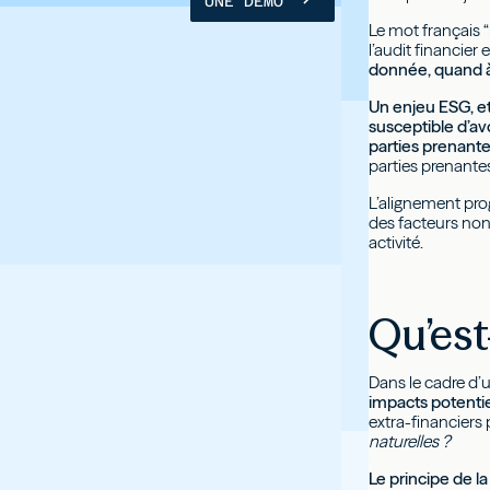
UNE DÉMO
Le mot français “
l’audit financier
donnée, quand à 
Un enjeu ESG, et 
susceptible d’av
parties prenante
parties prenantes
L’alignement pro
des facteurs non
activité.
Qu’est
Dans le cadre d
impacts potentie
extra-financiers 
naturelles ?
Le principe de l