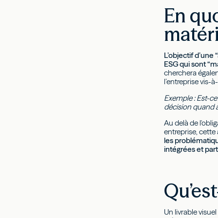
En quo
matéri
L’objectif d’une
ESG qui sont “mat
cherchera égaleme
l’entreprise vis
Exemple : Est-ce 
décision quand à 
Au delà de l'obli
entreprise, cett
les problématiqu
intégrées et part
Qu’est
Un livrable visue