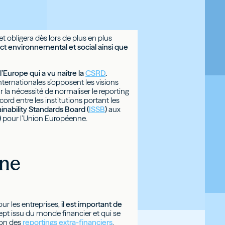
t obligera dès lors de plus en plus
ct environnemental et social ainsi que
l’Europe qui a vu naître la
CSRD
.
ternationales s’opposent les visions
la nécessité de normaliser le reporting
cord entre les institutions portant les
ainability Standards Board (
ISSB
)
aux
)
pour l’Union Européenne.
une
our les entreprises,
il est important de
ept issu du monde financier et qui se
ion des
reportings extra-financiers
.