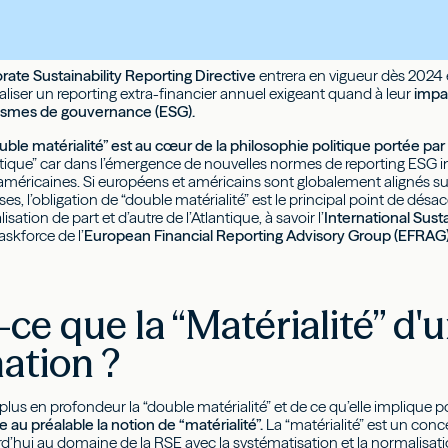
rate Sustainability Reporting Directive
entrera en vigueur dès 2024 e
éaliser un reporting extra-financier annuel exigeant quand à leur
impa
ismes de gouvernance (ESG).
ble matérialité” est au cœur de la philosophie politique portée par 
itique” car dans l’émergence de nouvelles normes de reporting ESG in
méricaines. Si européens et américains sont globalement alignés sur 
es, l’obligation de “double matérialité” est le principal point de désac
sation de part et d’autre de l’Atlantique, à savoir l’
International Sust
askforce de l’
European Financial Reporting Advisory Group (EFRAG
-ce que la “Matérialité” d'
ation ?
lus en profondeur la “double matérialité” et de ce qu’elle implique p
au préalable la notion de “matérialité”.
La “matérialité” est un conc
d’hui au domaine de la RSE avec la systématisation et la normalisat