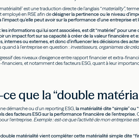
matérialité” est une traduction directe de l’anglais “
materiality”
, terme
 et employé en RSE afin de
désigner la pertinence ou le niveau d’im
l’impact qu’elle peut avoir sur la performance d’une entreprise et l
les informations qui lui sont associées, est dit “matériel” pour une c
oir un impact fort sur sa capacité à créer de la valeur financière et
s, internes ou externes, et donc d’influencer les décisions des a
 quand à l’entreprise en question :
investisseurs, organismes de crédit
gressif des niveaux d’exigence entre rapport financier et extra-finan
-financiers, et notamment des facteurs ESG, quant à leur importan
-ce que la “double matérial
’une démarche ou d’un reporting ESG,
la matérialité dite “simple” ou 
ls des facteurs ESG sur la performance financière de l’entreprise.
C
pour l’entreprise.
Exemple : est-ce que l’activité de mon entreprise est
a double matérialité vient compléter cette matérialité simple dite “f