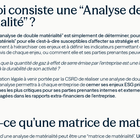
i consiste une “Analyse d
alité” ?
 “analyse de double matérialité” est simplement de déterminer, pour
ériels” pour elle c’est-à-dire susceptibles d’affecter sa stratégie et 
nt à hiérarchiser ces enjeux et à définir les indicateurs permettant d
-à-vis de chaque enjeu, ou comment elle et ses parties prenantes peuv
que la quantité de gaz à effet de serre émise par l’entreprise est une
la durabilité de son activité ?
gation légale à venir portée par la CSRD de réaliser une analyse de do
e analyse permettra à chaque entreprise de
cerner ses enjeux ESG prio
es les plus critiques pour ses parties prenantes internes et externe
agées dans les rapports extra-financiers de l’entreprise.
-ce qu’une matrice de maté
l d’une analyse de matérialité peut être une “matrice de matérialité”.
U