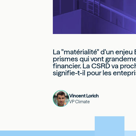
La "matérialité" d'un enje
prismes qui vont grandement
financier. La CSRD va proc
signifie-t-il pour les entepr
Vincent Lorich
VP Climate