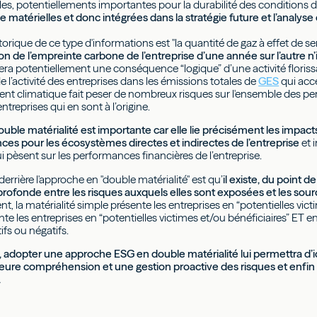
s, potentiellements importantes pour la durabilité des conditions de
atérielles et donc intégrées dans la stratégie future et l’analyse 
rique de ce type d'informations est "la quantité de gaz à effet de serr
n de l’empreinte carbone de l’entreprise d’une année sur l’autre 
 sera potentiellement une conséquence “logique” d’une activité floris
de l’activité des entreprises dans les émissions totales de
GES
qui accé
nt climatique fait peser de nombreux risques sur l'ensemble des p
 entreprises qui en sont à l’origine.
uble matérialité est importante car elle lie précisément les impact
es pour les écosystèmes directes et indirectes de l’entreprise
et 
 pèsent sur les performances financières de l’entreprise.
 derrière l'approche en "double matérialité" est qu’
il existe, du point 
rofonde entre les risques auxquels elles sont exposées et les sour
t, la matérialité simple présente les entreprises en “potentielles vict
nte les entreprises en “potentielles victimes et/ou bénéficiaires” ET 
tifs ou négatifs.
e, adopter une approche ESG en double matérialité lui permettra d’i
leure compréhension et une gestion proactive des risques et enfin 
.