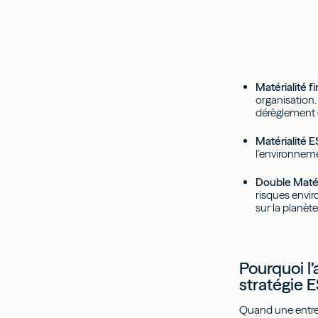
Matérialité f
organisation.
dérèglement c
Matérialité E
l’environneme
Double Matéri
risques envir
sur la planète
Pourquoi l
stratégie 
Quand une entrep