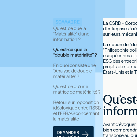
SOMMAIRE
La CSRD -
Corpo
‍Qu’est-ce que la
d’entreprises à r
“Matérialité” d'une
sur leurs mécan
information ?
La notion de “dou
Qu’est-ce que la
“Philosophie pol
“double matérialité” ?
européennes et a
ESG des entrepris
En quoi consiste une
projets de normali
“Analyse de double
États-Unis et la T
matérialité” ?
Qu’est-ce qu’une
matrice de matérialité ?
Qu’est
Retour sur l’opposition
inform
idéologique entre l’ISSB
et l’EFRAG concernant
la matérialité
Avant d’évoquer p
bien comprendre 
DEMANDER
transpose aujour