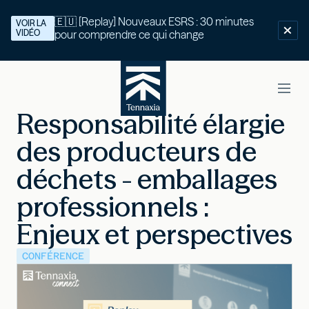
🇪🇺 [Replay] Nouveaux ESRS : 30 minutes
VOIR LA
VIDÉO
pour comprendre ce qui change
Responsabilité élargie
des producteurs de
déchets - emballages
professionnels :
Enjeux et perspectives
CONFÉRENCE