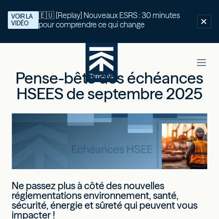
🇪🇺 [Replay] Nouveaux ESRS : 30 minutes
VOIR LA
VIDÉO
pour comprendre ce qui change
Pense-bête des échéances
HSEES de septembre 2025
Ne passez plus à côté des nouvelles
réglementations environnement, santé,
sécurité, énergie et sûreté qui peuvent vous
impacter !