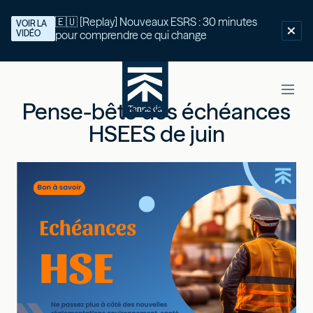
🇪🇺 [Replay] Nouveaux ESRS : 30 minutes
VOIR LA
VIDÉO
pour comprendre ce qui change
Pense-bête des échéances
HSEES de juin