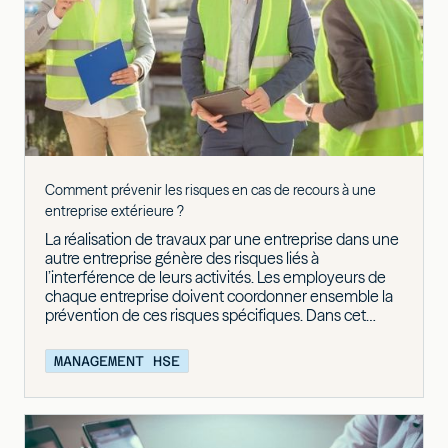
Comment prévenir les risques en cas de recours à une
entreprise extérieure ?
La réalisation de travaux par une entreprise dans une
autre entreprise génère des risques liés à
l’interférence de leurs activités. Les employeurs de
chaque entreprise doivent coordonner ensemble la
prévention de ces risques spécifiques. Dans cet
article, retrouvez les mesures à mettre en œuvre en
cas de recours à une entreprise extérieure !
MANAGEMENT HSE