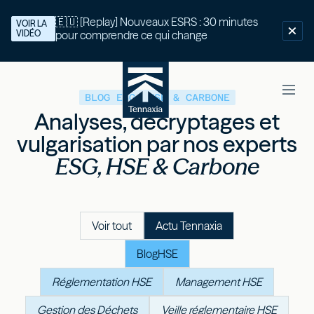
🇪🇺 [Replay] Nouveaux ESRS : 30 minutes
VOIR LA
VIDÉO
pour comprendre ce qui change
BLOG ESG, HSE & CARBONE
Analyses, décryptages et
vulgarisation par nos experts
ESG, HSE & Carbone
Voir tout
Actu Tennaxia
Blog
HSE
Réglementation HSE
Management HSE
Gestion des Déchets
Veille réglementaire HSE