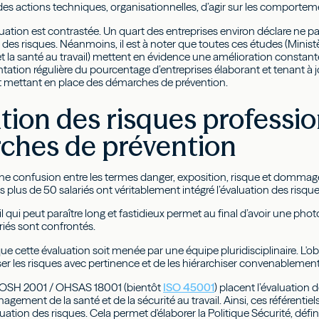
es actions techniques, organisationnelles, d’agir sur les comporteme
ituation est contrastée. Un quart des entreprises environ déclare ne pa
s des risques. Néanmoins, il est à noter que toutes ces études (Minis
 et la santé au travail) mettent en évidence une amélioration const
ation régulière du pourcentage d’entreprises élaborant et tenant à j
t mettant en place des démarches de prévention.
tion des risques professio
ches de prévention
 une confusion entre les termes danger, exposition, risque et dommage.
 plus de 50 salariés ont véritablement intégré l’évaluation des risq
ail qui peut paraître long et fastidieux permet au final d’avoir une pho
riés sont confrontés.
que cette évaluation soit menée par une équipe pluridisciplinaire. L'obj
ser les risques avec pertinence et de les hiérarchiser convenablement
OSH 2001 / OHSAS 18001 (bientôt
ISO 45001
) placent l’évaluation
ement de la santé et de la sécurité au travail. Ainsi, ces référentiels 
luation des risques. Cela permet d'élaborer la Politique Sécurité, défini