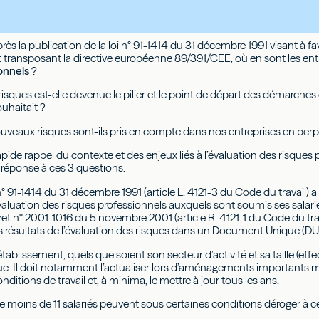
rès la publication de la loi n° 91-1414 du 31 décembre 1991 visant à fa
t transposant la directive européenne 89/391/CEE, où en sont les ent
onnels
?
 risques est-elle devenue le pilier et le point de départ des démarc
uhaitait ?
eaux risques sont-ils pris en compte dans nos entreprises en perpé
pide rappel du contexte et des enjeux liés à l’évaluation des risques
réponse à ces 3 questions.
i n° 91-1414 du 31 décembre 1991 (article L. 4121-3 du Code du trav
valuation des risques professionnels auxquels sont soumis ses salarié
et n° 2001-1016 du 5 novembre 2001 (article R. 4121-1 du Code du trava
s résultats de l’évaluation des risques dans un Document Unique (DU
ablissement, quels que soient son secteur d’activité et sa taille (effec
 Il doit notamment l’actualiser lors d’aménagements importants mod
nditions de travail et, à minima, le mettre à jour tous les ans.
e moins de 11 salariés peuvent sous certaines conditions déroger à ce