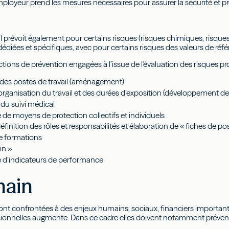
'employeur prend les mesures nécessaires pour assurer la sécurité et 
il prévoit également pour certains risques (risques chimiques, risque
édiées et spécifiques, avec pour certains risques des valeurs de réfé
ctions de prévention engagées à l’issue de l'évaluation des risques pr
 des postes de travail (aménagement)
’organisation du travail et des durées d’exposition (développement de
du suivi médical
 de moyens de protection collectifs et individuels
éfinition des rôles et responsabilités et élaboration de « fiches de po
de formations
in »
e d’indicateurs de performance
main
sont confrontées à des enjeux humains, sociaux, financiers importa
ionnelles augmente. Dans ce cadre elles doivent notamment prévenir l