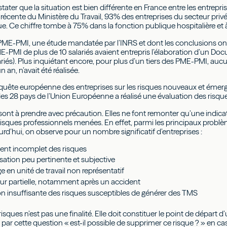
tater que la situation est bien différente en France entre les entrepri
écente du Ministère du Travail, 93% des entreprises du secteur privé 
Ce chiffre tombe à 75% dans la fonction publique hospitalière et à 3
ME-PMI, une étude mandatée par l’INRS et dont les conclusions ont
PMI de plus de 10 salariés avaient entrepris l’élaboration d’un D
riés). Plus inquiétant encore, pour plus d’un tiers des PME-PMI, aucun
 an, n’avait été réalisée.
uête européenne des entreprises sur les risques nouveaux et éme
des 28 pays de l’Union Européenne a réalisé une évaluation des risqu
sont à prendre avec précaution. Elles ne font remonter qu’une indicat
risques professionnels menées. En effet, parmi les principaux probl
rd’hui, on observe pour un nombre significatif d’entreprises :
nt incomplet des risques
sation peu pertinente et subjective
en unité de travail non représentatif
our partielle, notamment après un accident
n insuffisante des risques susceptibles de générer des TMS
risques n’est pas une finalité. Elle doit constituer le point de départ
r cette question « est-il possible de supprimer ce risque ? » en cas