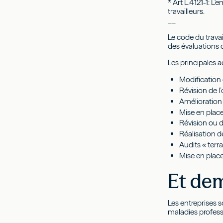
* Art L.4121-1: L
travailleurs.
__
Le code du trava
des évaluations d
Les principales a
Modification
Révision de l
Amélioration 
Mise en place
Révision ou d
Réalisation 
Audits « terra
Mise en plac
Et de
Les entreprises 
maladies profess