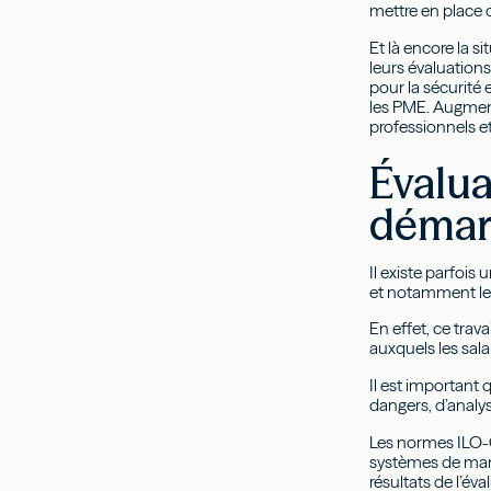
mettre en place d
Et là encore la s
leurs évaluation
pour la sécurité
les PME. Augment
professionnels e
Évalua
démar
Il existe parfois
et notamment les
En effet, ce trav
auxquels les sala
Il est important 
dangers, d’analy
Les normes ILO-
systèmes de manag
résultats de l’éva