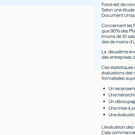
Force est de cons
Selon une étude r
Document Unique. 
Concernant les P
que 90% des PME-
(moins de 10 sala
dire de moins d’un
La deuxième enq
des entreprises 
Ces statistiques 
évaluations des 
formalisées aujou
Un recenseme
Une hiérarchi
Un découpage 
Une mise à j
Une évaluatio
L’évaluation des 
Cela commence pa