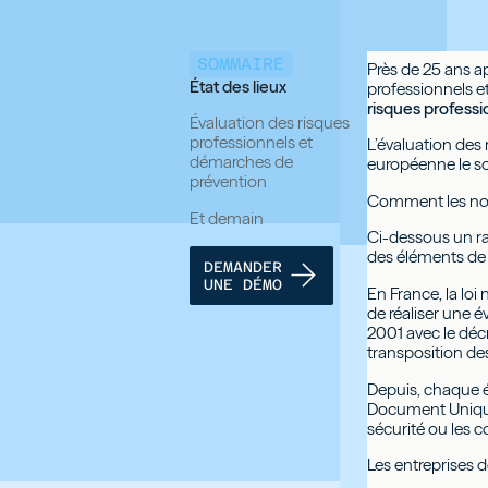
SOMMAIRE
Près de 25 ans ap
État des lieux
professionnels e
risques professi
Évaluation des risques
professionnels et
L’évaluation des
démarches de
européenne le so
prévention
Comment les nouv
Et demain
Ci-dessous un ra
des éléments de 
DEMANDER
UNE DÉMO
En France, la lo
de réaliser une é
2001 avec le décr
transposition de
Depuis, chaque ét
Document Unique.
sécurité ou les co
Les entreprises d