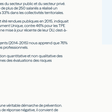
ses du secteur public et du secteur privé.
de plus de 250 salariés a réalisé un
3% dans les collectivités territoriales.
 été rendues publiques en 2015, indiquait
ocument Unique, contre 46% pour les TPE
e mise à jour récente de leur DU, c'est-à-
rgents (2014-2015) nous apprend que 76%
es professionnels.
ion quantitative et non qualitative des
èmes des évaluations des risques
 d’une véritable démarche de prévention.
 de réponse négative, il convient de