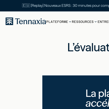
🇪🇺 [Replay] Nouveaux ESRS : 30 mi
PLATEFORME
RESSOURCES
ENTRE
L’évalua