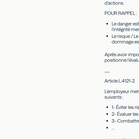
d’actions.
POUR RAPPEL :
Le danger est
l'intégrité m
Le risque / L
dommage est 
Après avoir impos
positionne l’éval
__
Article L.4121-2
L'employeur met e
suivants :
1- Éviter les r
2- Évaluer les
3- Combattre 
...