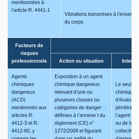
mentionnées à
l'article R. 4441-1
Vibrations transmises à l'ensembl
du corps
Facteurs de
S
risques
professionnels
Action ou situation
Intensi
Agents
Exposition à un agent
chimiques
chimique dangereux
Le seuil e
dangereux
relevant d'une ou
chimiques 
(ACD)
plusieurs classes ou
d'évaluati
mentionnés aux
catégories de danger
(*)
pénétratio
articles R.
définies à l'annexe I du
l'agent ch
4412-3 et R.
règlement (CE) n°
ou de fabr
4412-60, y
1272/2008 et figurant
collective
compris les
dans un arrêté du
d'expositio