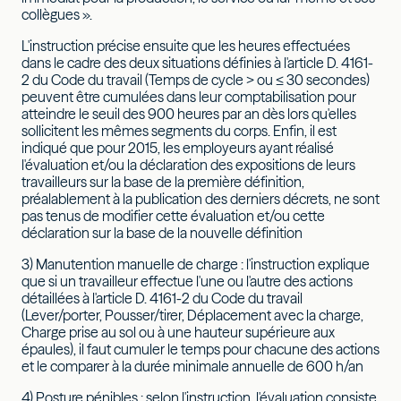
collègues ».
L'instruction précise ensuite que les heures effectuées
dans le cadre des deux situations définies à l'article D. 4161-
2 du Code du travail (Temps de cycle > ou ≤ 30 secondes)
peuvent être cumulées dans leur comptabilisation pour
atteindre le seuil des 900 heures par an dès lors qu'elles
sollicitent les mêmes segments du corps. Enfin, il est
indiqué que pour 2015, les employeurs ayant réalisé
l'évaluation et/ou la déclaration des expositions de leurs
travailleurs sur la base de la première définition,
préalablement à la publication des derniers décrets, ne sont
pas tenus de modifier cette évaluation et/ou cette
déclaration sur la base de la nouvelle définition
3) Manutention manuelle de charge : l'instruction explique
que si un travailleur effectue l'une ou l'autre des actions
détaillées à l'article D. 4161-2 du Code du travail
(Lever/porter, Pousser/tirer, Déplacement avec la charge,
Charge prise au sol ou à une hauteur supérieure aux
épaules), il faut cumuler le temps pour chacune des actions
et le comparer à la durée minimale annuelle de 600 h/an
4) Posture pénibles : selon l'instruction, l'évaluation consiste