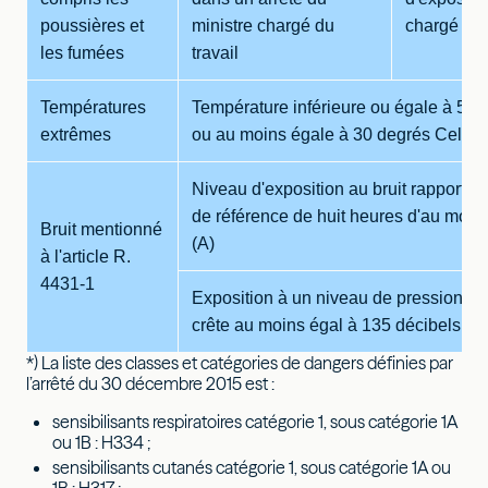
poussières et
ministre chargé du
chargé du t
les fumées
travail
Températures
Température inférieure ou égale à 5 d
extrêmes
ou au moins égale à 30 degrés Celsiu
Niveau d'exposition au bruit rapporté 
de référence de huit heures d'au moin
Bruit mentionné
(A)
à l'article R.
4431-1
Exposition à un niveau de pression a
crête au moins égal à 135 décibels (C
*) La liste des classes et catégories de dangers définies par
l’arrêté du 30 décembre 2015 est :
sensibilisants respiratoires catégorie 1, sous catégorie 1A
ou 1B : H334 ;
sensibilisants cutanés catégorie 1, sous catégorie 1A ou
1B : H317 ;