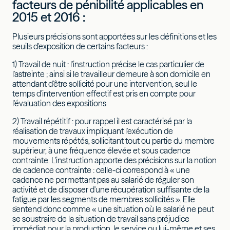
facteurs de pénibilité applicables en
2015 et 2016 :
Plusieurs précisions sont apportées sur les définitions et les
seuils d'exposition de certains facteurs :
1) Travail de nuit : l'instruction précise le cas particulier de
l'astreinte ; ainsi si le travailleur demeure à son domicile en
attendant d'être sollicité pour une intervention, seul le
temps d'intervention effectif est pris en compte pour
l'évaluation des expositions
2) Travail répétitif : pour rappel il est caractérisé par la
réalisation de travaux impliquant l'exécution de
mouvements répétés, sollicitant tout ou partie du membre
supérieur, à une fréquence élevée et sous cadence
contrainte. L'instruction apporte des précisions sur la notion
de cadence contrainte : celle-ci correspond à « une
cadence ne permettant pas au salarié de réguler son
activité et de disposer d'une récupération suffisante de la
fatigue par les segments de membres sollicités ». Elle
s'entend donc comme « une situation où le salarié ne peut
se soustraire de la situation de travail sans préjudice
immédiat pour la production, le service ou lui-même et ses