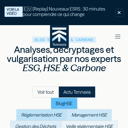
🇪🇺 [Replay] Nouveaux ESRS : 30 minutes
VOIR LA
VIDÉO
pour comprendre ce qui change
BLOG ESG, HSE & CARBONE
Analyses, décryptages et
vulgarisation par nos experts
ESG, HSE & Carbone
Voir tout
Actu Tennaxia
Blog
HSE
Réglementation HSE
Management HSE
Gestion des Déchets
Veille réglementaire HSE