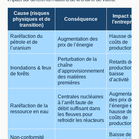
Cause (risques
Impact sur
physiques et de
Conséquence
l’entreprise
transition)
Raréfaction du
Hausse des
Augmentation des
pétrole et de
coûts de
prix de l’énergie
l’uranium
production
Perturbation de la
Retards de
chaîne
Inondations & feux
production /
d’approvisionnement
de forêts
baisse
des matières
d’activité
premières
Augmentatio
Centrales nucléaires
des prix de
à l’arrêt faute de
Raréfaction de la
l’énergie et
débit suffisant dans
ressource en eau
hausse des
les fleuves pour
coûts de
refroidir les réacteurs
production
Baisse de
Non-conformité