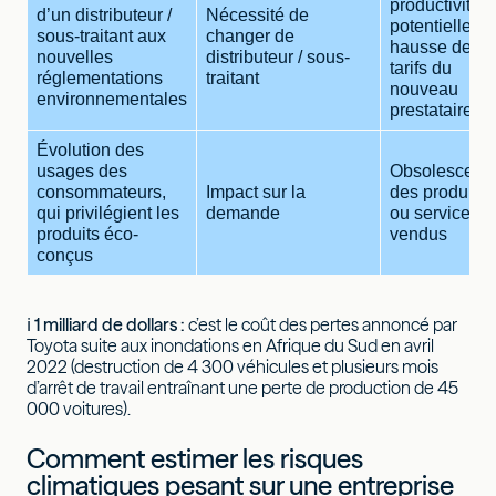
productivité 
d’un distributeur /
Nécessité de
potentielle
sous-traitant aux
changer de
hausse des
nouvelles
distributeur / sous-
tarifs du
réglementations
traitant
nouveau
environnementales
prestataire
Évolution des
usages des
Obsolescenc
consommateurs,
Impact sur la
des produits
qui privilégient les
demande
ou services
produits éco-
vendus
conçus
ℹ️
1 milliard de dollars :
c’est le coût des pertes annoncé par
Toyota suite aux inondations en Afrique du Sud en avril
2022 (destruction de 4 300 véhicules et plusieurs mois
d’arrêt de travail entraînant une perte de production de 45
000 voitures).
Comment estimer les risques
climatiques pesant sur une entreprise