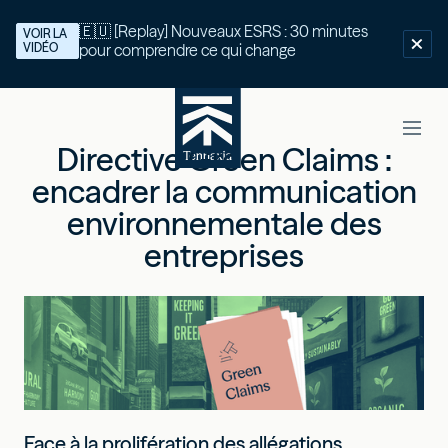
🇪🇺 [Replay] Nouveaux ESRS : 30 minutes
VOIR LA
VIDÉO
pour comprendre ce qui change
Directive Green Claims :
encadrer la communication
environnementale des
entreprises
Face à la prolifération des allégations