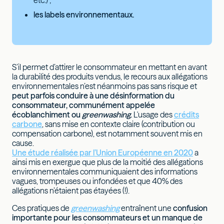
les labels environnementaux.
S’il permet d’attirer le consommateur en mettant en avant
la durabilité des produits vendus, le recours aux allégations
environnementales n’est néanmoins pas sans risque et
peut parfois conduire à une désinformation du
consommateur, communément appelée
écoblanchiment ou
greenwashing
.
L'usage des
crédits
carbone
, sans mise en contexte claire (contribution ou
compensation carbone), est notamment souvent mis en
cause.
Une étude réalisée par l’Union Européenne en 2020
a
ainsi mis en exergue que plus de la moitié des allégations
environnementales communiquaient des informations
vagues, trompeuses ou infondées et que 40% des
allégations n’étaient pas étayées (!).
Ces pratiques de
greenwashing
entraînent une
confusion
importante pour les consommateurs et un manque de