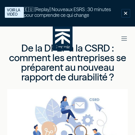
🇪🇺 [Replay] Nouveaux ESRS : 30 minutes
VOIR LA
VIDÉO
pour comprendre ce qui change
De la DPEF à la CSRD :
comment les entreprises se
préparent au nouveau
rapport de durabilité ?