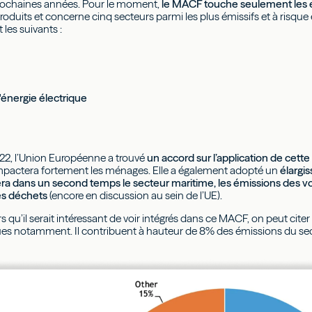
prochaines années. Pour le moment,
le MACF touche seulement les é
roduits et concerne cinq secteurs parmi les plus émissifs et à risqu
 les suivants :
'énergie électrique
2, l’Union Européenne a trouvé
un accord sur l’application de cette t
impactera fortement les ménages. Elle a également adopté un
élargi
era dans un second temps le secteur maritime, les émissions des vol
es déchets
(encore en discussion au sein de l’UE).
s qu’il serait intéressant de voir intégrés dans ce MACF, on peut citer
es notamment. Il contribuent à hauteur de 8% des émissions du sec