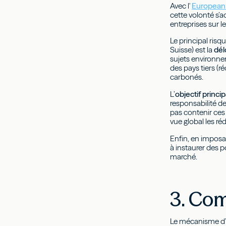
Avec l'
European
cette volonté s’
entreprises sur le 
Le principal ris
Suisse) est la
dél
sujets environnem
des pays tiers (r
carbonés.
L’
objectif princi
responsabilité de
pas contenir ces
vue global les r
Enfin, en imposa
à instaurer des 
marché.
3. Com
Le mécanisme d’