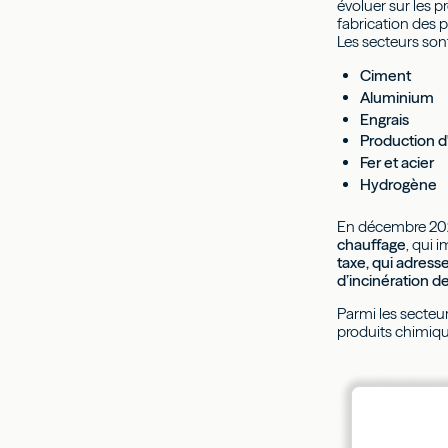
évoluer sur les 
fabrication des p
Les secteurs sont
Ciment
Aluminium
Engrais
Production d
Fer et acier
Hydrogène
En décembre 202
chauffage
, qui 
taxe, qui adress
d’incinération d
Parmi les secteur
produits chimiqu