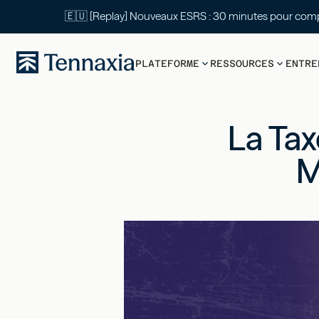
🇪🇺 [Replay] Nouveaux ESRS : 30 mi
PLATEFORME
RESSOURCES
ENTRE
La Tax
M