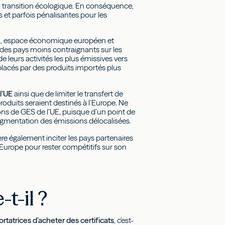
la transition écologique. En conséquence,
 et parfois pénalisantes pour les
s UE, espace économique européen et
des pays moins contraignants sur les
 leurs activités les plus émissives vers
mplacés par des produits importés plus
l’UE
ainsi que de limiter le transfert de
roduits seraient destinés à l’Europe. Ne
ons de GES de l’UE, puisque d’un point de
augmentation des émissions délocalisées.
e également inciter les pays partenaires
’Europe pour rester compétitifs sur son
t-il ?
rtatrices d’acheter des certificats
, c'est-