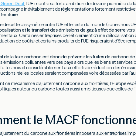
 Green Deal
, l’UE montre sa forte ambition de devenir pionnière de 
accompagne inévitablement de réglementations fortement restrictives
territoire.
que de cette dissymétrie entre l’UE et le reste du monde (zones hor
ocalisation et le transfert des émissions de gaz à effet de serre
vers 
entaux. Certaines entreprises bénéficieraient d’une délocalisation de
éduction de coûts) et certains produits de l’UE risqueraient d’être re
pal de la taxe carbone est donc de prévenir les fuites de carbone de 
s émissions polluantes vers ces pays alors que les biens et services p
 fuites nuirait considérablement aux efforts de réduction des émissi
éductions réelles locales seraient compensées voire dépassées par l'
nt ce mécanisme d’ajustement carbone aux frontières, l’Europe espèr
politiques autour du carbone toutes aussi ambitieuses que celles de l
ment le MACF fonctionne-
ajustement du carbone aux frontières imposera aux entreprises
impo