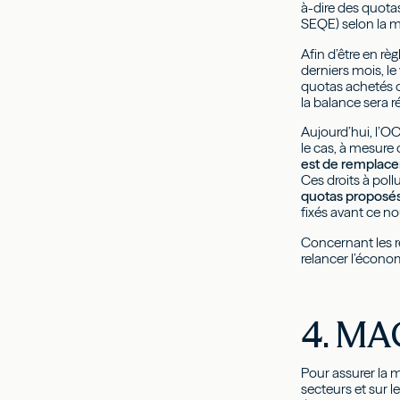
à-dire des quota
SEQE) selon la 
Afin d’être en r
derniers mois, l
quotas achetés d
la balance sera ré
Aujourd’hui, l’O
le cas, à mesure
est de remplacer
Ces droits à poll
quotas proposés
fixés avant ce no
Concernant les r
relancer l’écono
4. MAC
Pour assurer la 
secteurs et sur l