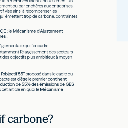
s États membres fixent annuellement un
itement ou par enchères aux entreprises,
itif vise ainsi à récompenser les
s qui émettent trop de carbone, contraintes
EQE :
le Mécanisme d’Ajustement
res
:
églementaire qui l’encadre.
notamment l’élargissement des secteurs
 des objectifs plus ambitieux à moyen
l’objectif 55”
proposé dans le cadre du
pacte est d’être le premier
continent
éduction de 55% des émissions de GES
 cet article en quoi le
Mécanisme
if carbone?