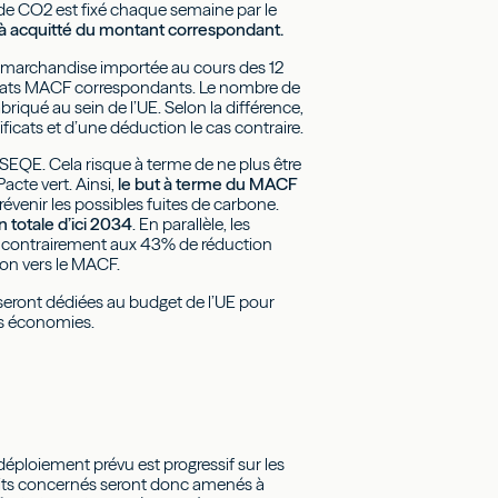
de CO2 est fixé chaque semaine par le
déjà acquitté du montant correspondant.
la marchandise importée au cours des 12
tificats MACF correspondants. Le nombre de
iqué au sein de l’UE. Selon la différence,
tificats et d’une déduction le cas contraire.
 SEQE. Cela risque à terme de ne plus être
acte vert. Ainsi,
le but à terme du MACF
révenir les possibles fuites de carbone.
 totale d’ici 2034
. En parallèle, les
, contrairement aux 43% de réduction
tion vers le MACF.
 seront dédiées au budget de l’UE pour
es économies.
éploiement prévu est progressif sur les
uits concernés seront donc amenés à