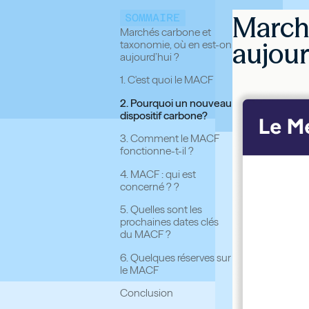
SOMMAIRE
Marché
Marchés carbone et
aujour
taxonomie, où en est-on
aujourd’hui ?
1. C'est quoi le MACF
2. Pourquoi un nouveau
dispositif carbone?
3. Comment le MACF
fonctionne-t-il ?
4. MACF : qui est
concerné ? ?
5. Quelles sont les
prochaines dates clés
du MACF ?
6. Quelques réserves sur
le MACF
Conclusion