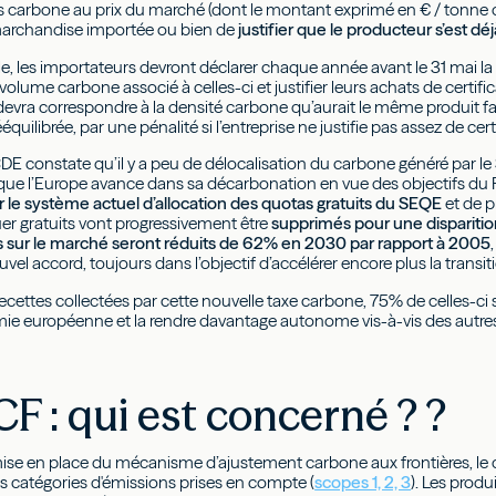
s carbone au prix du marché (dont le montant exprimé en € / tonne 
marchandise importée ou bien de
justifier que le producteur s’est 
ègle, les importateurs devront déclarer chaque année avant le 31 mai 
e volume carbone associé à celles-ci et justifier leurs achats de cer
evra correspondre à la densité carbone qu’aurait le même produit fabr
équilibrée, par une pénalité si l’entreprise ne justifie pas assez de cer
CDE constate qu’il y a peu de délocalisation du carbone généré par le
 que l’Europe avance dans sa décarbonation en vue des objectifs du P
 le système actuel d’allocation des quotas gratuits du SEQE
et de p
uer gratuits vont progressivement être
supprimés pour une disparition
 sur le marché seront réduits de 62% en 2030 par rapport à 2005
uvel accord, toujours dans l’objectif d’accélérer encore plus la transi
ecettes collectées par cette nouvelle taxe carbone, 75% de celles-ci
mie européenne et la rendre davantage autonome vis-à-vis des autr
F : qui est concerné ? ?
mise en place du mécanisme d’ajustement carbone aux frontières, le d
es catégories d'émissions prises en compte (
scopes 1, 2, 3
). Les prod