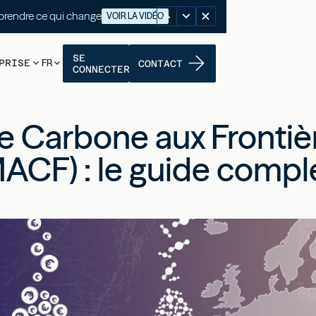
nutes pour comprendre ce qui change
VOIR LA VIDÉO
SE
PRISE
FR
CONTACT
CONNECTER
e Carbone aux Frontiè
ACF) : le guide compl