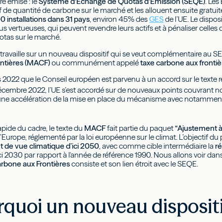
re émise : le
Système d'Échange de Quotas d'Émission (SEQE)
. Le
f de quantité de carbone sur le marché et les allouent ensuite gratu
00 installations dans 31 pays
, environ 45% des
GES
de l’UE. Le dispos
lus vertueuses, qui peuvent revendre leurs actifs et à pénaliser celle
otas sur le marché.
E travaille sur un nouveau dispositif qui se veut complémentaire au S
ntières (MACF)
ou communément appelé
taxe carbone aux frontiè
 2022 que le Conseil européen est parvenu à un accord sur le texte r
 décembre 2022, l’UE s’est accordé sur de nouveaux points couvrant 
une accélération de la mise en place du mécanisme avec notamment
apide du cadre, le texte du
MACF
fait partie du paquet
“Ajustement à 
’Europe, réglementé par la loi européenne sur le climat. L’objectif du 
t de vue climatique d’ici 2050
, avec comme cible intermédiaire la
r
ci 2030 par rapport à l'année de référence 1990. Nous allons voir dans
rbone aux Frontières
consiste et son lien étroit avec le SEQE.
rquoi un nouveau disposit