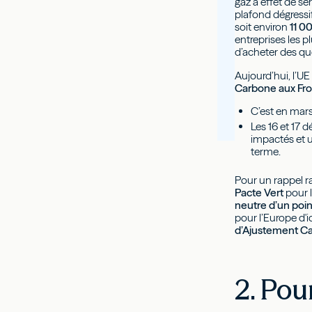
gaz à effet de ser
plafond dégressi
soit environ
11 0
entreprises les p
d’acheter des qu
Aujourd’hui, l’U
Carbone aux Fro
C’est en mars
Les 16 et 17
impactés et 
terme.
Pour un rappel r
Pacte Vert
pour l
neutre d’un poin
pour l’Europe d'i
d’Ajustement Ca
2. Pou