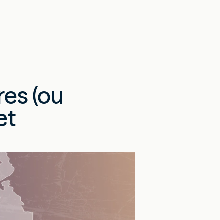
res (ou
et