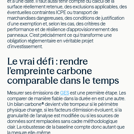
et à une date. Il faut aussi tenir compte du calcul de la
surface réellement retenue, des exclusions applicables, des
éventuelles contraintes ICPE ou transport de
marchandises dangereuses, des conditions de justification
d’une exemption et, selon les cas, des critères de
performance et de résilience d’approvisionnement des
panneaux. C’est précisément ce qui transforme une
obligation réglementaire en véritable projet
d’investissement.
Le vrai défi : rendre
l’empreinte carbone
comparable dans le temps
Mesurer ses émissions de
GES
est une première étape. Les
comparer de manière fiable dans la durée en est une autre.
Un bilan carbone
®
devient vite trompeur si le périmètre
physique change, si les facteurs d’émission évoluent, si la
granularité de l’analyse est modifiée ou si les sources de
données sont remplacées sans cadre méthodologique
clair. La robustesse de la baseline compte donc autant que
la mesure elle-même.