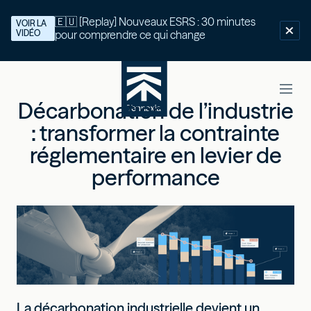
🇪🇺 [Replay] Nouveaux ESRS : 30 minutes
VOIR LA
VIDÉO
pour comprendre ce qui change
Décarbonation de l’industrie
: transformer la contrainte
réglementaire en levier de
performance
La décarbonation industrielle devient un