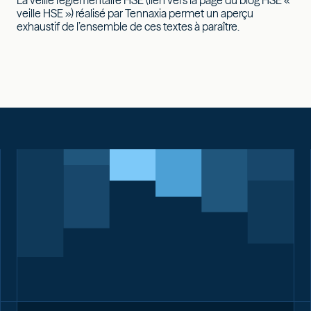
La veille réglementaire HSE (lien vers la page du blog HSE «
veille HSE ») réalisé par Tennaxia permet un aperçu
exhaustif de l’ensemble de ces textes à paraître.