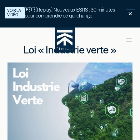
🇪🇺 [Replay] Nouveaux ESRS : 30 minutes
VOIR LA
VIDÉO
pour comprendre ce qui change
Loi « Industrie verte »