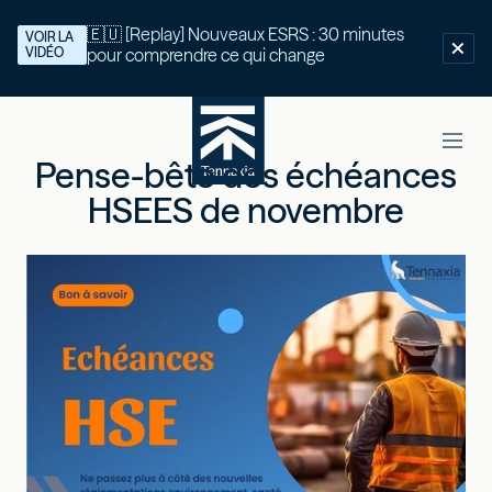
🇪🇺 [Replay] Nouveaux ESRS : 30 minutes
VOIR LA
VIDÉO
pour comprendre ce qui change
Pense-bête des échéances
HSEES de novembre