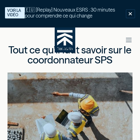
🇪🇺 [Replay] Nouveaux ESRS : 30 minutes
VOIR LA
VIDÉO
pour comprendre ce qui change
Tout ce qu’il faut savoir sur le
coordonnateur SPS