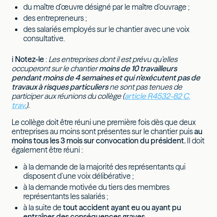
du maître d’œuvre désigné par le maître d’ouvrage ;
des entrepreneurs ;
des salariés employés sur le chantier avec une voix
consultative.
ℹ
Notez-le
:
Les entreprises dont il est prévu qu’elles
occuperont sur le chantier
moins de 10 travailleurs
pendant moins de 4 semaines et qui n’exécutent pas de
travaux à risques particuliers
ne sont pas tenues de
participer aux réunions du collège (
article R4532-82 C.
trav.
).
Le collège doit être réuni une première fois dès que deux
entreprises au moins sont présentes sur le chantier puis
au
moins tous les 3 mois sur convocation du président.
Il doit
également être réuni :
à la demande de la majorité des représentants qui
disposent d’une voix délibérative ;
à la demande motivée du tiers des membres
représentants les salariés ;
à la suite de
tout accident ayant eu ou ayant pu
entraîner des conséquences graves.