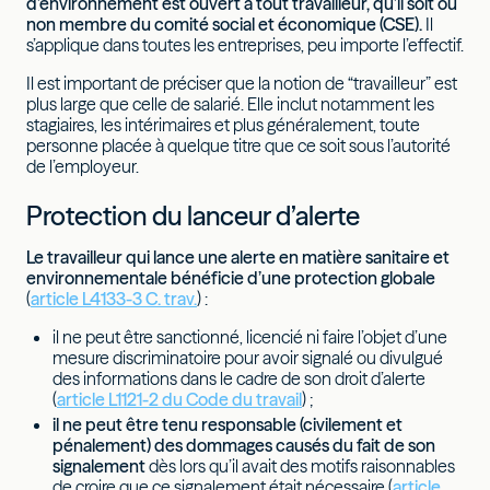
d’environnement est ouvert à tout travailleur, qu’il soit ou
non membre du comité social et économique (CSE).
Il
s’applique dans toutes les entreprises, peu importe l’effectif.
Il est important de préciser que la notion de “travailleur” est
plus large que celle de salarié. Elle inclut notamment les
stagiaires, les intérimaires et plus généralement, toute
personne placée à quelque titre que ce soit sous l’autorité
de l’employeur.
Protection du lanceur d’alerte
Le travailleur qui lance une alerte en matière sanitaire et
environnementale bénéficie d’une protection globale
(
article L4133-3 C. trav.
) :
il ne peut être sanctionné, licencié ni faire l’objet d’une
mesure discriminatoire pour avoir signalé ou divulgué
des informations dans le cadre de son droit d’alerte
(
article L1121-2 du Code du travail
) ;
il
ne peut être tenu responsable (civilement et
pénalement) des dommages causés du fait de son
signalement
dès lors qu’il avait des motifs raisonnables
de croire que ce signalement était nécessaire (
article