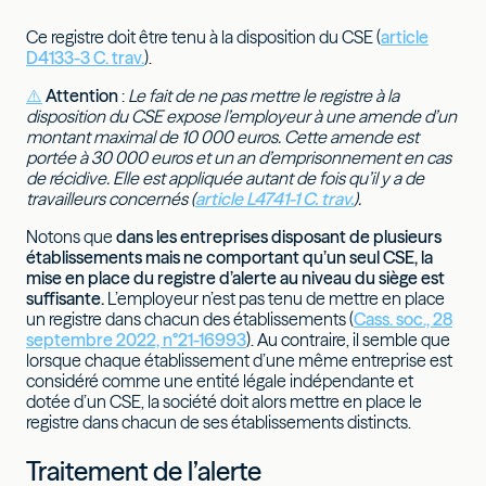
Ce registre doit être tenu à la disposition du CSE (
article
D4133-3 C. trav.
).
⚠️
Attention
:
Le fait de ne pas mettre le registre à la
disposition du CSE expose l’employeur à une amende d’un
montant maximal de 10 000 euros. Cette amende est
portée à 30 000 euros et un an d’emprisonnement en cas
de récidive. Elle est appliquée autant de fois qu’il y a de
travailleurs concernés (
article L4741-1 C. trav.
).
Notons que
dans les entreprises disposant de plusieurs
établissements mais ne comportant qu’un seul CSE, la
mise en place du registre d’alerte au niveau du siège est
suffisante.
L’employeur n’est pas tenu de mettre en place
un registre dans chacun des établissements (
Cass. soc., 28
septembre 2022, n°21-16993
). Au contraire, il semble que
lorsque chaque établissement d’une même entreprise est
considéré comme une entité légale indépendante et
dotée d’un CSE, la société doit alors mettre en place le
registre dans chacun de ses établissements distincts.
Traitement de l’alerte