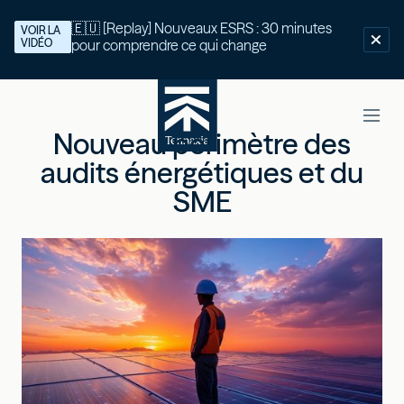
🇪🇺 [Replay] Nouveaux ESRS : 30 minutes
VOIR LA
VIDÉO
pour comprendre ce qui change
Nouveau périmètre des
audits énergétiques et du
SME