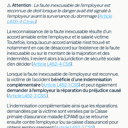
⚠️
Attention
:
La faute inexcusable de l’employeur est
reconnue de droit lorsque le danger avait été signalé à
l’employeur avant la survenance du dommage (
Article
L4131-4 C.trav.
).
La reconnaissance de la faute inexcusable résulte d’un
accord amiable entre l’employeur et le salarié victime.
Toutefois, lorsqu’aucun accord amiable n’est trouvé et
notamment en cas de désaccord sur l'existence de la faute
inexcusable ou sur le montant de la majoration et des
indemnités, il revient alors à la juridiction de sécurité sociale
d’en décider (
Article L452-4 CSS
).
Lorsque la faute inexcusable de l’employeur est reconnue,
la victime de l’accident
bénéficie d’une indemnisation
complémentaire
(
Article L452-1 CSS
) et peut également
demander à l'employeur la réparation
du préjudice causé
(
Article L452-3 CSS.
).
L’indemnisation complémentaire ainsi que les réparations
demandées par la victime sont versées par la Caisse
primaire d’assurance maladie (CPAM) qui se retourne
ensuite contre l’employeur (ou sa caisse d’assurance) pour
obtenir remboursement (
Article L452-2 CSS
).