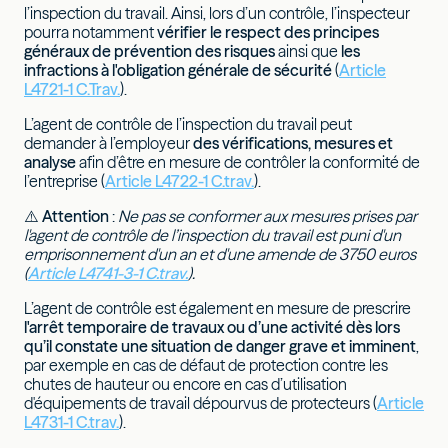
l’inspection du travail. Ainsi, lors d’un contrôle, l’inspecteur
pourra notamment
vérifier le respect des principes
généraux de prévention des risques
ainsi que
les
infractions à l'obligation générale de sécurité
(
Article
L4721-1 C.Trav.
).
L’agent de contrôle de l’inspection du travail peut
demander à l’employeur
des vérifications, mesures et
analyse
afin d’être en mesure de contrôler la conformité de
l’entreprise (
Article L4722-1 C.trav.
).
⚠️
Attention
:
Ne pas se conformer aux mesures prises par
l'agent de contrôle de l’inspection du travail est puni d'un
emprisonnement d'un an et d'une amende de 3750 euros
(
Article L4741-3-1 C.trav.
).
L’agent de contrôle est également en mesure de prescrire
l'arrêt temporaire de travaux ou d’une activité dès lors
qu’il constate une situation de danger grave et imminent
,
par exemple en cas de défaut de protection contre les
chutes de hauteur ou encore en cas d’utilisation
d'équipements de travail dépourvus de protecteurs (
Article
L4731-1 C.trav.
).