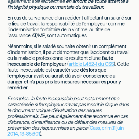
également être recherchée
en amont de toute atteinte à
l’intégrité physique ou mentale du travailleur.
En cas de survenance d’un accident affectant un salarié sur
le lieu de travail, la responsabilité de l’employeur comme
l’indemnisation forfaitaire de la victime, au titre de
l’assurance AT/MP, sont automatiques.
Néanmoins, si le salarié souhaite obtenir un complément
d’indemnisation, il peut démontrer que l’accident du travail
ou la maladie professionnelle résultent d’une
faute
inexcusable de l’employeur
(
article L452-1 du CSS
). Cette
faute inexcusable est caractérisée
dès lors que
l’employeur avait ou aurait dû avoir conscience du
danger et n’a pas pris les mesures nécessaires pour y
remédier.
Exemples : la faute inexcusable peut notamment être
caractérisée si l’employeur n’avait pas inscrit le risque dans
le document unique d’évaluation des risques
professionnels. Elle peut également être reconnue en cas
d’absence, d’insuffisance ou de défaut des mesures de
prévention des risques mises en place
(
Cass, crim,11 juin
2014, 13-85.601
).