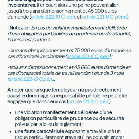
involontaires.
Il encourt alors une peine pouvant aller
jusqu’à trois ans d’emprisonnement et 45 000 euros
d’amende (
article 222-19 C. pén.
et
article 221-6 C. pénal
).
ℹ
Notez-le
:
En cas de
violation manifestement délibérée
d’une obligation particulière de prudence ou de sécurité
,
la peine est portée à :
-cinq ans d'emprisonnement et 75 000 euros d'amende en
cas d’homicide involontaire (
article 221-6 C. pén.
) ;
-trois ans d'emprisonnement et 45 000 euros d'amende en
cas d’incapacité totale de travail pendant plus de 3 mois
(
article 222-19 C.pén.
).
À noter que lorsque l’employeur n’a pas directement
causé le dommage
, sa responsabilité pénale ne peut être
engagée que dans deux cas (
article 121-3 C. pén.
) :
une
violation manifestement délibérée d’une
obligation particulière de prudence ou de sécurité
prévue par la loi ou le règlement ;
une faute caractérisée
exposant le travailleur à un
risque particulièrement grave qu'il ne pouvait ignorer.