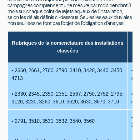
campagnes comprennent une mesure par mois pendant 3
mois sur chaque point de rejets aqueux de l’installation,
selon les délais définis ci-dessous. Seules les eaux pluviales
non souillées ne font pas l’objet de l’obligation d’analyse.
D
Rubriques de la nomenclature des installations
classées
• 2660, 2661, 2760, 2790, 3410, 3420, 3440, 3450,
• Au
4713
sep
• 2330, 2345, 2350, 2351, 2567, 2750, 2752, 2795,
• Au
3120, 3230, 3260, 3610, 3620, 3630, 3670, 3710
déc
• Au
• 2791, 3510, 3531, 3532, 3540, 3560
202