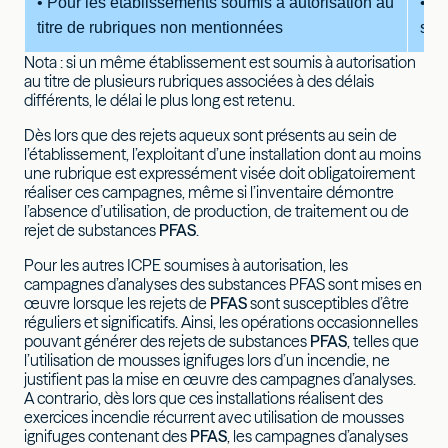
• Pour les établissements soumis à autorisation au
• Au
titre de rubriques non mentionnées
sep
Nota : si un même établissement est soumis à autorisation
au titre de plusieurs rubriques associées à des délais
différents, le délai le plus long est retenu.
Dès lors que des rejets aqueux sont présents au sein de
l’établissement, l’exploitant d’une installation dont au moins
une rubrique est expressément visée doit obligatoirement
réaliser ces campagnes, même si l’inventaire démontre
l’absence d’utilisation, de production, de traitement ou de
rejet de substances
PFAS
.
Pour les autres ICPE soumises à autorisation, les
campagnes d’analyses des substances PFAS sont mises en
œuvre lorsque les rejets de
PFAS
sont susceptibles d’être
réguliers et significatifs. Ainsi, les opérations occasionnelles
pouvant générer des rejets de substances
PFAS
, telles que
l’utilisation de mousses ignifuges lors d’un incendie, ne
justifient pas la mise en œuvre des campagnes d’analyses.
A contrario, dès lors que ces installations réalisent des
exercices incendie récurrent avec utilisation de mousses
ignifuges contenant des
PFAS
, les campagnes d’analyses