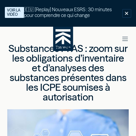
🇪🇺 [Replay] Nouveaux ESRS : 30 minutes
VOIR LA
VIDÉO
pour comprendre ce qui change
Substances PFAS : zoom sur
les obligations d’inventaire
et d’analyses des
substances présentes dans
les ICPE soumises à
autorisation