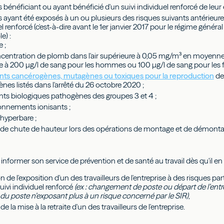
rs bénéficiant ou ayant bénéficié d'un suivi individuel renforcé de leur 
urs ayant été exposés à un ou plusieurs des risques suivants antérieu
el renforcé (c'est-à-dire avant le 1er janvier 2017 pour le régime génér
e) :
e ;
centration de plomb dans l'air supérieure à 0,05 mg/m³ en moyenn
e à 200 µg/l de sang pour les hommes ou 100 µg/l de sang pour les
nts cancérogènes, mutagènes ou toxiques pour la reproduction
de
nes listés dans l'arrêté du 26 octobre 2020 ;
nts biologiques pathogènes des groupes 3 et 4 ;
onnements ionisants ;
 hyperbare ;
 de chute de hauteur lors des opérations de montage et de démont
informer son service de prévention et de santé au travail dès qu'il e
n de l'exposition d'un des travailleurs de l'entreprise à des risques pa
suivi individuel renforcé
(ex : changement de poste ou départ de l’ent
du poste n’exposant plus à un risque concerné par le SIR)
,
e la mise à la retraite d'un des travailleurs de l'entreprise.