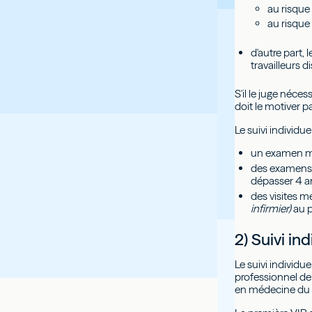
au risque
au risque
d'autre part,
travailleurs d
S'il le juge néce
doit le motiver pa
Le suivi individu
un examen mé
des examens m
dépasser 4 an
des visites m
infirmier)
au p
2) Suivi in
Le suivi individu
professionnel de 
en médecine du tr