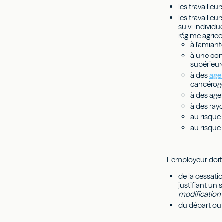
les travailleu
les travaille
suivi individu
régime agricol
à l'amiant
à une con
supérieur
à des
age
cancérogè
à des age
à des ray
au risque
au risque
L’employeur doit 
de la cessatio
justifiant un 
modification 
du départ ou d