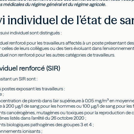
tes médicales du régime général et du régime agricole.
vi individuel de l’état de s
uivi individuel sont distingués :
viduel renforcé pour les travailleurs affectés à un poste présentant des
r celles de leurs collègues ou des tiers évoluant dans l'environnemen
iduel non renforcé pour les autres catégories de travailleurs.
ividuel renforcé (SIR)
sitant un SIR sont :
s postes exposant les travailleurs :
e ;
centration de plomb dans l'air supérieure à 0,05 mg/m³ en moyenn
e à 200 µg/l de sang pour les hommes ou 100 µg/l de sang pour les
nts cancérogènes, mutagènes ou toxiques pour la reproduction de c
nes listés dans l'arrêté du 26 octobre 2020 ;
nts biologiques pathogènes des groupes 3 et 4 ;
onnements ionisants ;