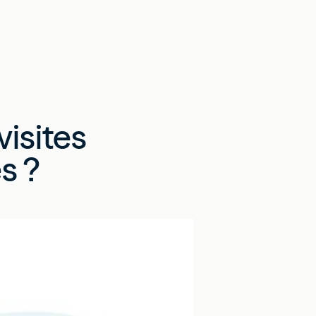
visites
s ?