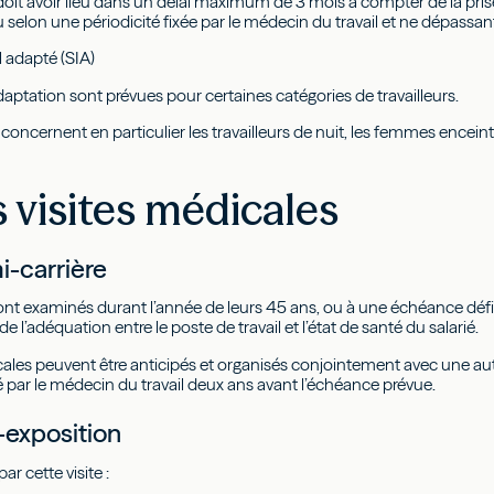
oit avoir lieu dans un délai maximum de 3 mois à compter de la prise 
u selon une périodicité fixée par le médecin du travail et ne dépassan
l adapté (SIA)
aptation sont prévues pour certaines catégories de travailleurs.
oncernent en particulier les travailleurs de nuit, les femmes enceintes,
 visites médicales
i-carrière
sont examinés durant l’année de leurs 45 ans, ou à une échéance défini
de l’adéquation entre le poste de travail et l’état de santé du salarié.
ales peuvent être anticipés et organisés conjointement avec une autre
é par le médecin du travail deux ans avant l’échéance prévue.
-exposition
r cette visite :