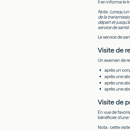
Il en informe le t
Nota : Lorsqu'un 
de la transmissio
départ et jusqu’à
service de santé a
Le service de sant
Visite de r
Un examen de repr
après un con
après une ab
après une abs
après une ab
Visite de p
En vue de favoris
bénéficier d'une v
Nota : cette visi