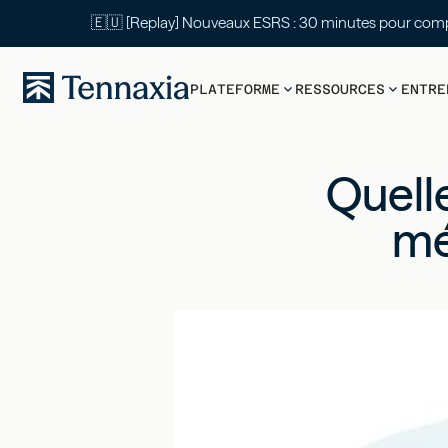
🇪🇺 [Replay] Nouveaux ESRS : 30 mi
PLATEFORME
RESSOURCES
ENTRE
Quelle
mé