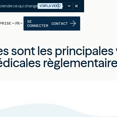
nutes pour comprendre ce qui change
VOIR LA VIDÉO
SE
PRISE
FR
CONTACT
CONNECTER
s sont les principales 
dicales règlementaire