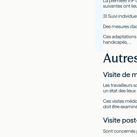
La première VIP d
suivantes ont lie
3) Suivi individue
Des mesures d'ad
Ces adaptations c
handicapés, ...
Autres
Visite de m
Les travailleurs 
un état des lieux 
Ces visites médic
doit être examin
Visite post
Sont concernés pa