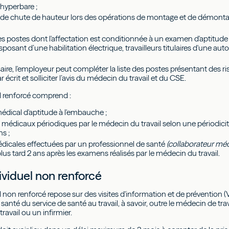
 hyperbare ;
 de chute de hauteur lors des opérations de montage et de démonta
 les postes dont l'affectation est conditionnée à un examen d'aptitude
isposant d’une habilitation électrique, travailleurs titulaires d'une au
ssaire, l'employeur peut compléter la liste des postes présentant des ri
r écrit et solliciter l’avis du médecin du travail et du CSE.
el renforcé comprend :
dical d'aptitude à l'embauche ;
édicaux périodiques par le médecin du travail selon une périodicit
s ;
édicales effectuées par un professionnel de santé
(collaborateur méd
lus tard 2 ans après les examens réalisés par le médecin du travail.
dividuel non renforcé
el non renforcé repose sur des visites d'information et de prévention (
santé du service de santé au travail, à savoir, outre le médecin de tr
avail ou un infirmier.