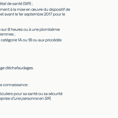
état de santé (SIR) ;
rement à la mise en œuvre du dispositif de
al et avant le 1er septembre 2017 pour le
e sur 8 heures ou à une plombémie
 femmes ;
 catégorie 1A ou 1B ou aux procédés
age d'échafaudages.
n a connaissance :
rticuliers pour sa santé ou sa sécurité
reprise d’une personne en SIR,