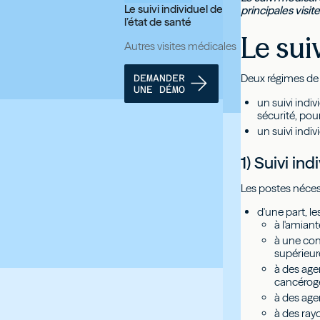
Le suivi individuel de
principales visi
l’état de santé
Le sui
Autres visites médicales
Deux régimes de s
DEMANDER
UNE DÉMO
un suivi indi
sécurité, pou
un suivi indiv
1) Suivi ind
Les postes néces
d'une part, le
à l'amiant
à une con
supérieur
à des age
cancérogè
à des age
à des ray