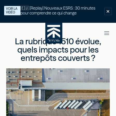
🇪🇺 [Replay] Nouveaux ESRS : 30 minutes
VOIR LA
VIDÉO
pour comprendre ce qui change
La rubrique 1510 évolue,
quels impacts pour les
entrepôts couverts ?