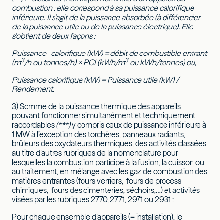
combustion : elle correspond à sa puissance calorifique
inférieure. Il s’agit de la puissance absorbée (à différencier
de la puissance utile ou de la puissance électrique). Elle
s’obtient de deux façons :
Puissance calorifique (kW) = débit de combustible entrant
3
3
(m
/h ou tonnes/h) × PCI (kWh/m
ou kWh/tonnes) ou,
Puissance calorifique (kW) = Puissance utile (kW) /
Rendement.
3) Somme de la puissance thermique des appareils
pouvant fonctionner simultanément et techniquement
raccordables
(***)
y compris ceux de puissance inférieure à
1 MW à l’exception des torchères, panneaux radiants,
brûleurs des oxydateurs thermiques, des activités classées
au titre d’autres rubriques de la nomenclature pour
lesquelles la combustion participe à la fusion, la cuisson ou
au traitement, en mélange avec les gaz de combustion des
matières entrantes (fours verriers, fours de process
chimiques, fours des cimenteries, séchoirs,…) et activités
visées par les rubriques 2770, 2771, 2971 ou 2931 :
Pour chaque ensemble d’appareils (= installation), le