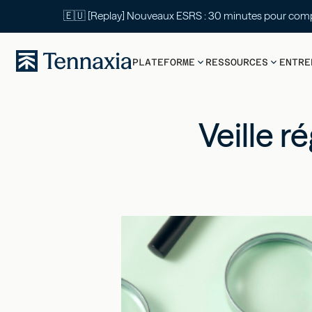
🇪🇺 [Replay] Nouveaux ESRS : 30 mi
PLATEFORME
RESSOURCES
ENTRE
Veille r