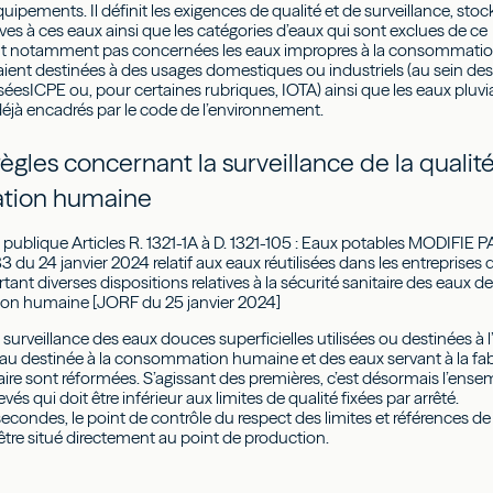
équipements. Il définit les exigences de qualité et de surveillance, sto
tives à ces eaux ainsi que les catégories d’eaux qui sont exclues de ce
sont notamment pas concernées les eaux impropres à la consommati
ient destinées à des usages domestiques ou industriels (au sein de
sséesICPE ou, pour certaines rubriques, IOTA) ainsi que les eaux pluvi
déjà encadrés par le code de l’environnement.
ègles concernant la surveillance de la qualit
tion humaine
 publique Articles R. 1321-1A à D. 1321-105 : Eaux potables MODIFIE 
 du 24 janvier 2024 relatif aux eaux réutilisées dans les entreprises 
rtant diverses dispositions relatives à la sécurité sanitaire des eaux d
on humaine [JORF du 25 janvier 2024]
surveillance des eaux douces superficielles utilisées ou destinées à l
eau destinée à la consommation humaine et des eaux servant à la fab
aire sont réformées. S’agissant des premières, c’est désormais l’ense
vés qui doit être inférieur aux limites de qualité fixées par arrêté.
condes, le point de contrôle du respect des limites et références de
être situé directement au point de production.