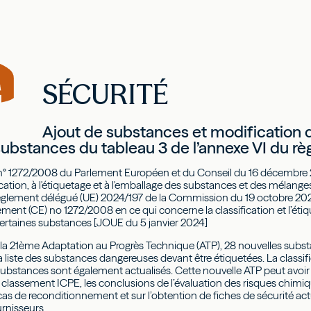
SÉCURITÉ
Ajout de substances et modification
substances du tableau 3 de l’annexe VI du r
n° 1272/2008 du Parlement Européen et du Conseil du 16 décembre
sification, à l'étiquetage et à l'emballage des substances et des mélange
lement délégué (UE) 2024/197 de la Commission du 19 octobre 20
ement (CE) no 1272/2008 en ce qui concerne la classification et l’éti
ertaines substances [JOUE du 5 janvier 2024]
 la 21ème Adaptation au Progrès Technique (ATP), 28 nouvelles subs
a liste des substances dangereuses devant être étiquetées. La classifi
substances sont également actualisés. Cette nouvelle ATP peut avoir
 classement ICPE, les conclusions de l’évaluation des risques chimiq
cas de reconditionnement et sur l’obtention de fiches de sécurité act
urnisseurs.