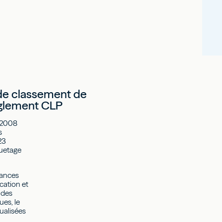
 de classement de
èglement CLP
 2008
s
23
quetage
tances
cation et
 des
ues, le
ualisées