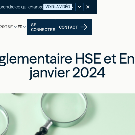
nutes pour comprendre ce qui change
VOIR LA VIDÉO
SE
PRISE
FR
CONTACT
CONNECTER
églementaire HSE et E
janvier 2024