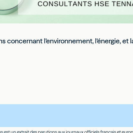
s concernant l’environnement, l’énergie, et la
us est un extrait des parutions aux journaux officiels français et eu