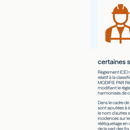
certaines 
Règlement (CE) 
relatif à la clas
MODIFIE PAR Règ
modifiant le règl
harmonisés de c
Dans le cadre de
sont ajoutées à l
le nom d’autres 
incidences sur le
réétiquetage en 
de la part des fo