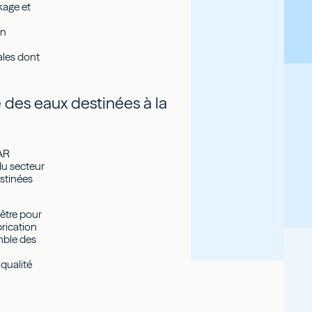
ckage et
on
s
ales dont
é des eaux destinées à la
PAR
du secteur
estinées
’être pour
rication
mble des
 qualité