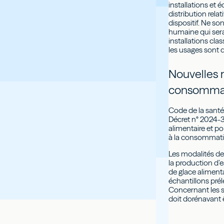
installations et 
distribution rela
dispositif. Ne 
humaine qui sera
installations cla
les usages sont 
Nouvelles r
consomma
Code de la santé
Décret n° 2024-33
alimentaire et po
à la consommati
Les modalités de 
la production d’
de glace aliment
échantillons préle
Concernant les se
doit dorénavant 