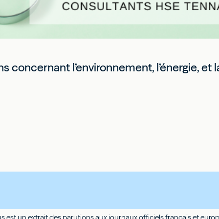
s concernant l’environnement, l’énergie, et la
us est un extrait des parutions aux journaux officiels français et eu