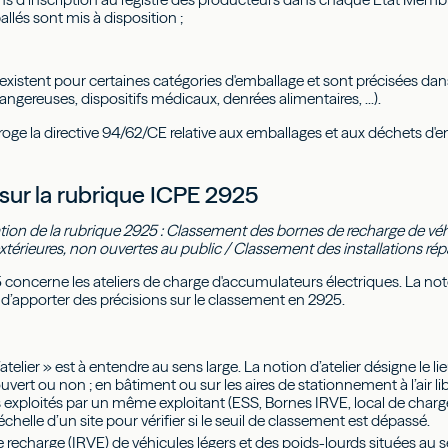
llés sont mis à disposition ;
xistent pour certaines catégories d'emballage et sont précisées dans
gereuses, dispositifs médicaux, denrées alimentaires, ...).
oge la directive 94/62/CE relative aux emballages et aux déchets d'e
 sur la rubrique ICPE 2925
tion de la rubrique 2925 : Classement des bornes de recharge de véhic
érieures, non ouvertes au public / Classement des installations répa
 concerne les ateliers de charge d'accumulateurs électriques. La note
d’apporter des précisions sur le classement en 2925.
atelier » est à entendre au sens large. La notion d’atelier désigne le lieu
vert ou non ; en bâtiment ou sur les aires de stationnement à l’air lib
xploités par un même exploitant (ESS, Bornes IRVE, local de charge,
chelle d’un site pour vérifier si le seuil de classement est dépassé.
 recharge (IRVE) de véhicules légers et des poids-lourds situées au s