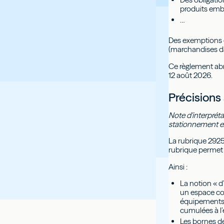
produits emba
…
Des exemptions e
(marchandises dan
Ce règlement abr
12 août 2026.
Précisions
Note d'interpréta
stationnement ext
La rubrique 2925
rubrique permet 
Ainsi :
La notion « d’
un espace cou
équipements e
cumulées à l’é
Les bornes de