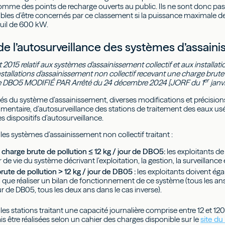
mme des points de recharge ouverts au public. Ils ne sont donc pas 
bles d’être concernés par ce classement si la puissance maximale de
euil de 600 kW.
de l’autosurveillance des systèmes d’assain
let 2015 relatif aux systèmes d'assainissement collectif et aux installat
nstallations d'assainissement non collectif recevant une charge brute
er
j de DBO5 MODIFIÉ PAR Arrêté du 24 décembre 2024 [JORF du 1
janv
tés du système d’assainissement, diverses modifications et précisio
entaire, d’autosurveillance des stations de traitement des eaux usée
 dispositifs d’autosurveillance.
es systèmes d’assainissement non collectif traitant :
< charge brute de pollution ≤ 12 kg / jour de DBO5:
les exploitants de
 de vie du système décrivant l’exploitation, la gestion, la surveillance 
ute de pollution > 12 kg / jour de DB05 :
les exploitants doivent éga
 que réaliser un bilan de fonctionnement de ce système (tous les ans
ur de DB05, tous les deux ans dans le cas inverse).
r les stations traitant une capacité journalière comprise entre 12 et 12
s être réalisées selon un cahier des charges disponible sur le
site du