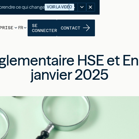
nutes pour comprendre ce qui change
VOIR LA VIDÉO
SE
PRISE
FR
CONTACT
CONNECTER
églementaire HSE et E
janvier 2025