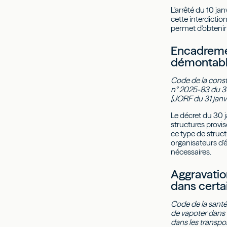
L'arrêté du 10 j
cette interdicti
permet d'obtenir 
Encadremen
démontab
Code de la constr
n° 2025-83 du 30 j
[JORF du 31 janv
Le décret du 30 
structures provis
ce type de structu
organisateurs d'
nécessaires.
Aggravatio
dans certai
Code de la santé 
de vapoter dans l
dans les transpo