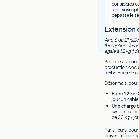
considérés co
sont suscepti
dépasse le s
Extension 
Arrêté du 21 juil
l'exception des i
égale à 1,2 kg/
Selon les capaci
production docum
techniques de ces
Désormais, pour l
Entre 1,2 kg 
jour un cahier
Une charge br
système ainsi
de 30 kg / jo
Par ailleurs, pou
doivent désormai