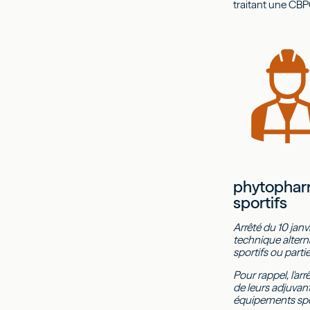
traitant une CBP
phytopharm
sportifs
Arrêté du 10 jan
technique alterna
sportifs ou part
Pour rappel, l'ar
de leurs adjuvant
équipements spor