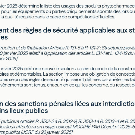
anvier 2025 détermine la liste des usages des produits phytopharmaceu
on pour les équipements ou parties d'équipements sportifs dès lors q
la qualité requise dans le cadre de compétitions officielles.
t des règles de sécurité applicables aux str
les
uction et de l'habitation Articles R. 131-5 à R. 131-7 : Structures p
anvier 2025 relatif à l'application des articles L. 131-1 et L. 134-12 d
ier 2025]
janvier 2025 créé une nouvelle section au sein du code de la construc
oires et démontables. La section impose une obligation de conception,
res selon des règles de sécurité qui seront définies par arrêté. Les fab
évènements sont tenus, chacun en ce qui les concerne, du respect de 
n des sanctions pénales liées aux interdicti
ns lieux publics
publique Articles R. 3512-2 à R. 3512-9, R. 3513-1 à R. 3513-4 et R. 35
es lieux affectés à un usage collectif MODIFIÉ PAR Décret n° 2025-68 
rts publics [JORF du 26 janvier 2025]