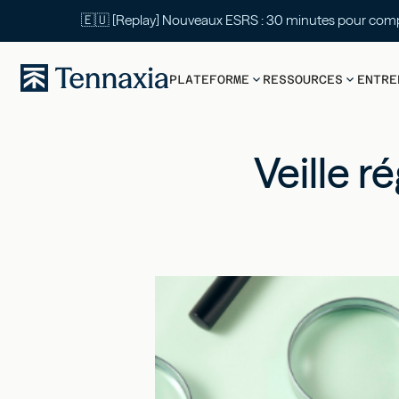
🇪🇺 [Replay] Nouveaux ESRS : 30 mi
PLATEFORME
RESSOURCES
ENTRE
Veille r