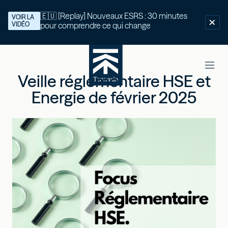
🇪🇺 [Replay] Nouveaux ESRS : 30 minutes
VOIR LA
VIDÉO
pour comprendre ce qui change
Veille réglementaire HSE et
Energie de février 2025