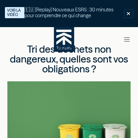
🇪🇺 [Replay] Nouveaux ESRS : 30 minutes
VOIR LA
VIDÉO
pour comprendre ce qui change
Tri des déchets non
dangereux, quelles sont vos
obligations ?