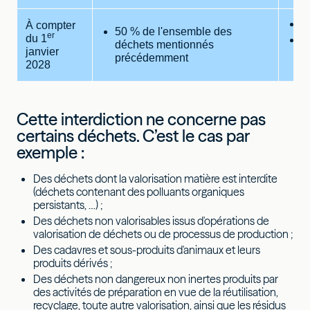
6
À compter
50 % de l'ensemble des
er
du 1
6
déchets mentionnés
janvier
p
précédemment
2028
é
Cette interdiction ne concerne pas
certains déchets. C’est le cas par
exemple :
Des déchets dont la valorisation matière est interdite
(déchets contenant des polluants organiques
persistants, …) ;
Des déchets non valorisables issus d'opérations de
valorisation de déchets ou de processus de production ;
Des cadavres et sous-produits d'animaux et leurs
produits dérivés ;
Des déchets non dangereux non inertes produits par
des activités de préparation en vue de la réutilisation,
recyclage, toute autre valorisation, ainsi que les résidus