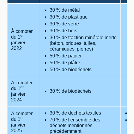
30 % de métal
30 % de plastique
30 % de verre
30 % de bois
À compter
er
du 1
30 % de fraction minérale inerte
janvier
(béton, briques, tuiles,
2022
céramiques, pierres)
50 % de papier
50 % de plâtre
50 % de biodéchets
À compter
er
du 1
30 % de biodéchets
janvier
2024
30 % de déchets textiles
6
À compter
er
du 1
70 % de l'ensemble des
6
janvier
déchets mentionnés
p
2025
précédemment
é