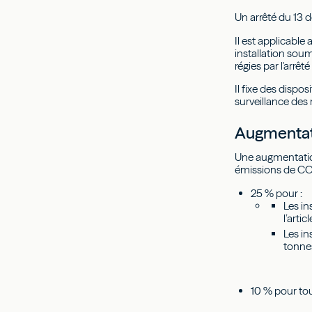
Un arrêté du 13
Il est applicabl
installation soum
régies par l'arrêt
Il fixe des dispo
surveillance des 
Augmentati
Une augmentatio
émissions de COV
25 % pour :
Les in
l’artic
Les in
tonnes
10 % pour tout