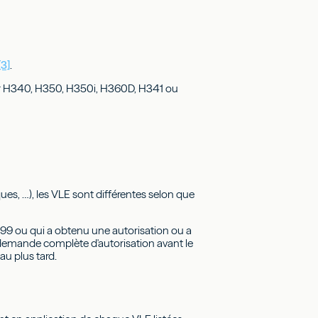
[3]
.
er H340, H350, H350i, H360D, H341 ou
ues, …), les VLE sont différentes selon que
1999 ou qui a obtenu une autorisation ou a
ne demande complète d'autorisation avant le
 au plus tard.