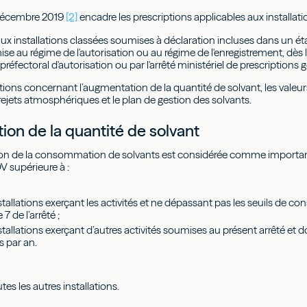
 décembre 2019
[2]
encadre les prescriptions applicables aux installat
e aux installations classées soumises à déclaration incluses dans un
ise au régime de l'autorisation ou au régime de l'enregistrement, dès 
é préfectoral d'autorisation ou par l'arrêté ministériel de prescriptions
sitions concernant l’augmentation de la quantité de solvant, les valeurs 
rejets atmosphériques et le plan de gestion des solvants.
on de la quantité de solvant
n de la consommation de solvants est considérée comme importante
 supérieure à :
stallations exerçant les activités et ne dépassant pas les seuils de c
le 7 de l’arrêté ;
stallations exerçant d’autres activités soumises au présent arrêté et 
 par an.
es les autres installations.