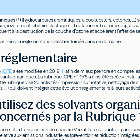
aniques
(*) (hydrocarbures aromatiques, alcools, esters, cétones, …)
ture, revêtement, chimie, plasturgie, …) notamment comme dégraissan
ribuent à la destruction de la couche d’ozone et accélèrent l’effet de se
 années, la réglementation s’est renforcée dans ce domaine.
 réglementaire
e
ICPE
a été modifiée en 2019
[1]
afin de mieux prendre en compte les
olvants organiques. La rubrique ICPE n°1978 a ainsi été créée « Installa
te rubrique vise 20 activités (impression sur rotative, nettoyage de s
…) qui doivent intégrer cette évolution réglementaire à leurs activité
tilisez des solvants organi
oncernés par la Rubrique 
permet la transposition du chapitre V relatif aux solvants organique
ative aux émissions industrielles (prévention et réduction intégrées d