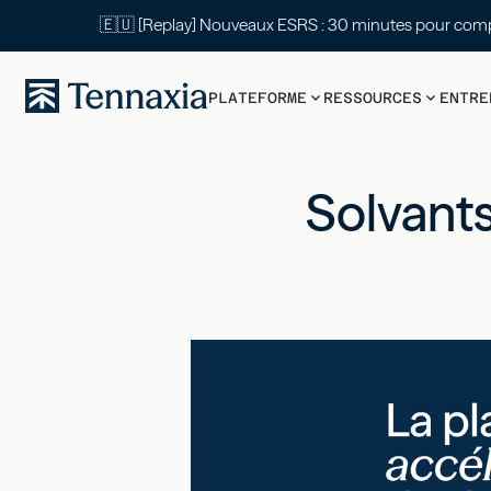
🇪🇺 [Replay] Nouveaux ESRS : 30 mi
PLATEFORME
RESSOURCES
ENTRE
Solvant