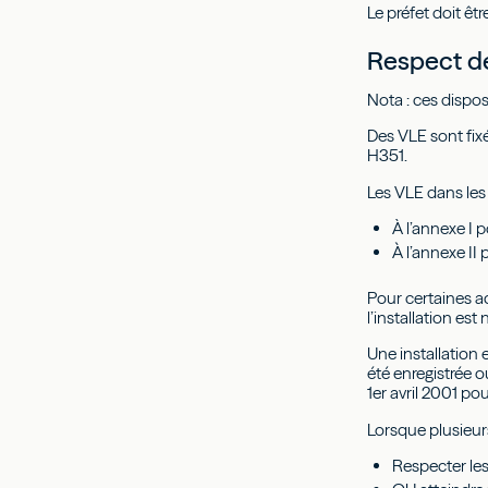
Le préfet doit ê
Respect de
Nota : ces dispos
Des VLE sont fi
H351.
Les VLE dans les 
À l’annexe I 
À l’annexe II 
Pour certaines ac
l’installation est
Une installation
été enregistrée o
1er avril 2001 pou
Lorsque plusieurs
Respecter les