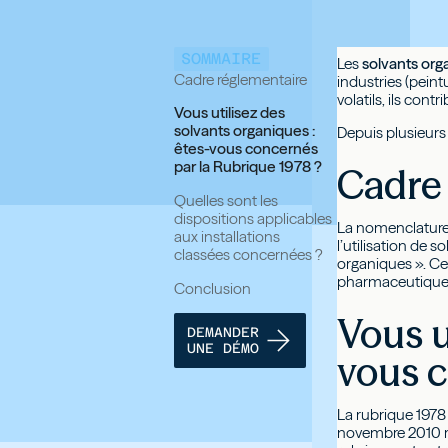
SOMMAIRE
Les
solvants org
Cadre réglementaire
industries (pein
volatils, ils cont
Vous utilisez des
solvants organiques :
Depuis plusieurs
êtes-vous concernés
par la Rubrique 1978 ?
Cadre
Quelles sont les
dispositions applicables
La nomenclatur
aux installations
l’utilisation de s
classées concernées ?
organiques ». Cet
pharmaceutiques, 
Conclusion
Vous u
DEMANDER
UNE DÉMO
vous c
La rubrique 1978 
novembre 2010 rel