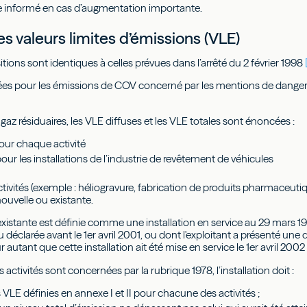
tre informé en cas d’augmentation importante.
s valeurs limites d’émissions (VLE)
itions sont identiques à celles prévues dans l’arrêté du 2 février 1998
xées pour les émissions de COV concerné par les mentions de dang
gaz résiduaires, les VLE diffuses et les VLE totales sont énoncées :
pour chaque activité
pour les installations de l’industrie de revêtement de véhicules
tivités (exemple : héliogravure, fabrication de produits pharmaceutiq
 nouvelle ou existante.
 existante est définie comme une installation en service au 29 mars 
u déclarée avant le 1er avril 2001, ou dont l'exploitant a présenté u
r autant que cette installation ait été mise en service le 1er avril 2002
 activités sont concernées par la rubrique 1978, l’installation doit :
 VLE définies en annexe I et II pour chacune des activités ;