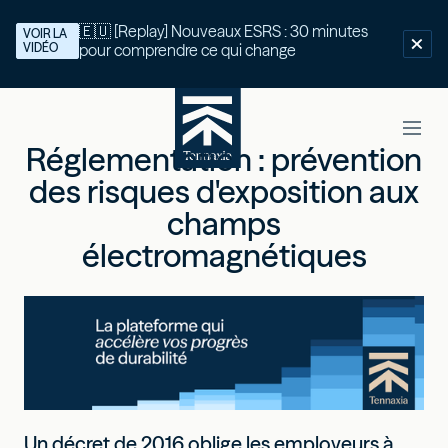
🇪🇺 [Replay] Nouveaux ESRS : 30 minutes
VOIR LA
VIDÉO
pour comprendre ce qui change
Réglementation : prévention
des risques d'exposition aux
champs
électromagnétiques
Un décret de 2016 oblige les employeurs à