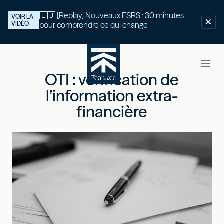
🇪🇺 [Replay] Nouveaux ESRS : 30 minutes
VOIR LA
VIDÉO
pour comprendre ce qui change
OTI : vérification de
l’information extra-
financière