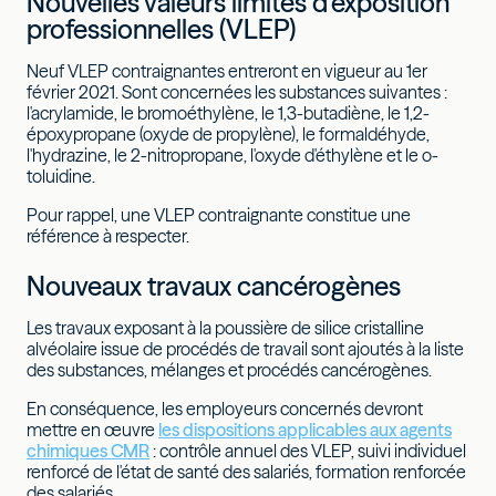
Nouvelles valeurs limites d'exposition
professionnelles (VLEP)
Neuf VLEP contraignantes entreront en vigueur au 1er
février 2021. Sont concernées les substances suivantes :
l'acrylamide, le bromoéthylène, le 1,3-butadiène, le 1,2-
époxypropane (oxyde de propylène), le formaldéhyde,
l'hydrazine, le 2-nitropropane, l'oxyde d'éthylène et le o-
toluidine.
Pour rappel, une VLEP contraignante constitue une
référence à respecter.
Nouveaux travaux cancérogènes
Les travaux exposant à la poussière de silice cristalline
alvéolaire issue de procédés de travail sont ajoutés à la liste
des substances, mélanges et procédés cancérogènes.
En conséquence, les employeurs concernés devront
mettre en œuvre
les dispositions applicables aux agents
chimiques CMR
: contrôle annuel des VLEP, suivi individuel
renforcé de l'état de santé des salariés, formation renforcée
des salariés, …