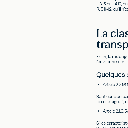
H315 et H412, et 
R. 511-12, qu’il 
La cla
transp
Enfin, le mélange
l’environnement
Quelques pi
Article 2.2.9.1
Sont considérées
toxicité aigüe 1,
Article 2.1.3.5
Si les caractéris