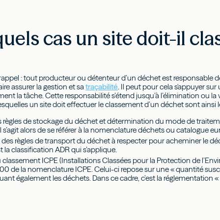
uels cas un site doit-il cl
 rappel : tout producteur ou détenteur d’un déchet est responsable d
aire assurer la gestion et sa
traçabilité
. Il peut pour cela s'appuyer sur
ment la tâche. Cette responsabilité s’étend jusqu’à l’élimination ou la 
esquelles un site doit effectuer le classement d’un déchet sont ainsi l
s règles de stockage du déchet et détermination du mode de traiteme
 Il s’agit alors de se référer à la nomenclature déchets ou catalogue 
n des règles de transport du déchet à respecter pour acheminer le déc
t la classification ADR qui s’applique.
 classement ICPE (Installations Classées pour la Protection de l’Env
0 de la nomenclature ICPE. Celui-ci repose sur une « quantité suscep
ncluant également les déchets. Dans ce cadre, c’est la réglementation 