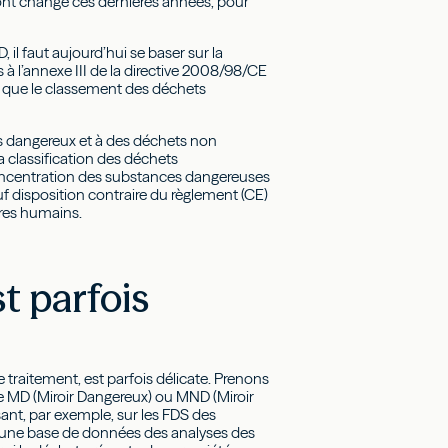
ui ont changé ces dernières années, pour
 il faut aujourd’hui se baser sur la
 à l’annexe III de la directive 2008/98/CE
ie que le classement des déchets
s dangereux et à des déchets non
 classification des déchets
concentration des substances dangereuses
auf disposition contraire du règlement (CE)
tres humains.
t parfois
e traitement, est parfois délicate. Prenons
ique MD (Miroir Dangereux) ou MND (Miroir
ant, par exemple, sur les FDS des
e une base de données des analyses des