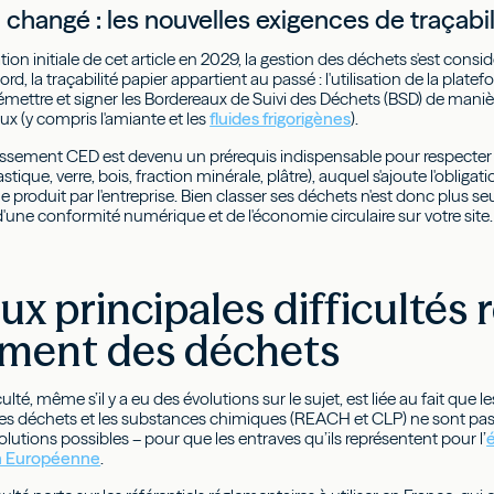
 changé : les nouvelles exigences de traçabili
tion initiale de cet article en 2029, la gestion des déchets s'est consi
rd, la traçabilité papier appartient au passé : l'utilisation de la plate
 émettre et signer les Bordereaux de Suivi des Déchets (BSD) de mani
x (y compris l'amiante et les
fluides frigorigènes
).
 classement CED est devenu un prérequis indispensable pour respecter
astique, verre, bois, fraction minérale, plâtre), auquel s'ajoute l'obligati
e produit par l'entreprise. Bien classer ses déchets n'est donc plus se
'une conformité numérique et de l'économie circulaire sur votre site.
ux principales difficultés 
ement des déchets
ulté, même s’il y a eu des évolutions sur le sujet, est liée au fait que le
es déchets et les substances chimiques (REACH et CLP) ne sont pas
lutions possibles – pour que les entraves qu’ils représentent pour l’
n Européenne
.