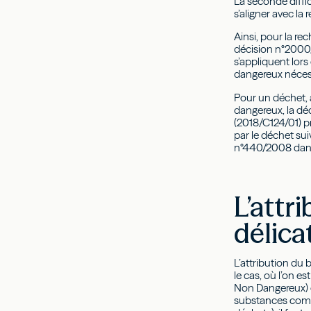
La seconde diffic
s’aligner avec l
Ainsi, pour la re
décision n°2000/5
s’appliquent lor
dangereux nécess
Pour un déchet, 
dangereux, la dé
(2018/C124/01) p
par le déchet sui
n°440/2008 dans 
L’attr
délica
L’attribution du 
le cas, où l’on e
Non Dangereux) d
substances compo