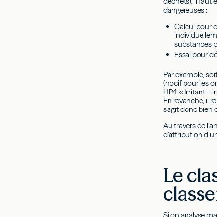
déchets), il fau
dangereuses :
Calcul pour d
individuellem
substances p
Essai pour d
Par exemple, soi
(nocif pour les 
HP4 « Irritant – 
En revanche, il r
s’agit donc bien
Au travers de l’a
d’attribution d’
Le cla
class
Si on analyse ma