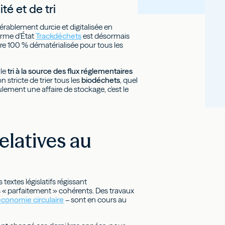
té et de tri
dérablement durcie et digitalisée en
forme d'État
Trackdéchets
est désormais
ère 100 % dématérialisée pour tous les
 le
tri à la source des flux réglementaires
on stricte de trier tous les
biodéchets
, quel
ulement une affaire de stockage, c'est le
relatives au
s textes législatifs régissant
 « parfaitement » cohérents. Des travaux
économie circulaire
– sont en cours au