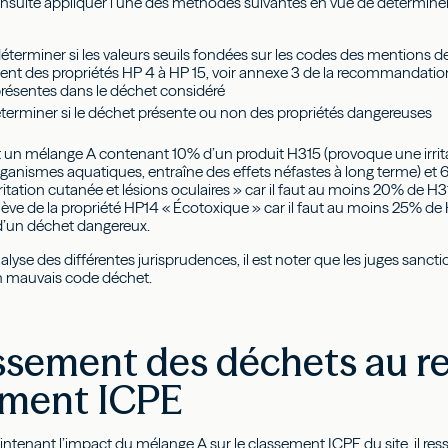
t ensuite appliquer l’une des méthodes suivantes en vue de déterminer
éterminer si les valeurs seuils fondées sur les codes des mentions 
ent des propriétés HP 4 à HP 15, voir annexe 3 de la recommandation
résentes dans le déchet considéré
éterminer si le déchet présente ou non des propriétés dangereuses
t un mélange A contenant 10% d’un produit H315 (provoque une irrit
organismes aquatiques, entraîne des effets néfastes à long terme) et 
irritation cutanée et lésions oculaires » car il faut au moins 20% de H
elève de la propriété HP14 « Écotoxique » car il faut au moins 25% de 
 d’un déchet dangereux.
nalyse des différentes jurisprudences, il est noter que les juges san
un mauvais code déchet.
ssement des déchets au r
ement ICPE
intenant l’impact du mélange A sur le classement ICPE du site, il res