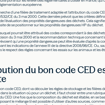
ulté porte sur les référentiels réglementaires à utiliser en France, q
a réglementation européenne.
cherche d’une filière de traitement adaptée et l’attribution du code CED,
32/CE du 3 mai 2000. Cette dernière prévoit que les critères définis
s de l’évaluation des propriétés dangereuses des déchets. Cela signif
ite de se positionner sur les propriétés dangereuses HP du déchet.
auquel pourrait être attribué des codes correspondant à des déchet
cision du 3 mai 2000 et la recommandation technique concernant la
révoient qu’une propriété dangereuse peut être évaluée d’après la 
vant les indications de l’annexe III de la directive 2008/98/CE. Ou, s
le respect des règles concernant les essais sur les animaux et les ê
ibution du bon code CED es
te
bon code CED, dont va découler les règles de stockage et les filières d
st dans la situation où pour un déchet, il faut choisir entre une rubr
u CED. Une fois que la composition du déchet est établie, en se bas
sant le mélange (il est possible d’utiliser d’autres sources, comm