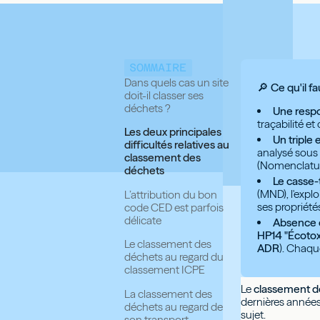
SOMMAIRE
Dans quels cas un site
🔎 Ce qu'il fa
doit-il classer ses
déchets ?
Une respo
traçabilité et
Les deux principales
Un triple 
difficultés relatives au
analysé sous 
classement des
(Nomenclatu
déchets
Le casse-t
(MND), l'expl
L’attribution du bon
ses propriété
code CED est parfois
délicate
Absence d
HP14 "Écotox
Le classement des
ADR
). Chaqu
déchets au regard du
classement ICPE
Le
classement d
La classement des
dernières années 
déchets au regard de
sujet.
son transport