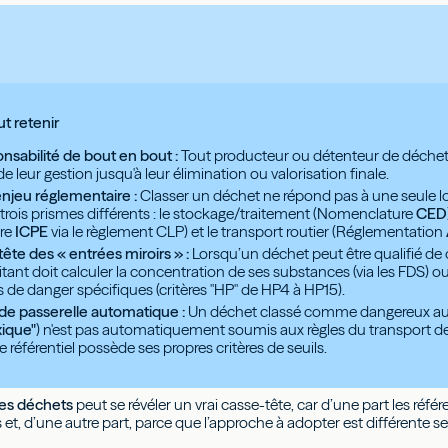
ut retenir
nsabilité de bout en bout :
Tout producteur ou détenteur de déchets
 de leur gestion jusqu'à leur élimination ou valorisation finale.
enjeu réglementaire :
Classer un déchet ne répond pas à une seule l
trois prismes différents : le stockage/traitement (Nomenclature
CED
re
ICPE
via le règlement CLP) et le transport routier (Réglementation
ête des « entrées miroirs » :
Lorsqu’un déchet peut être qualifié d
oitant doit calculer la concentration de ses substances (via les FDS) o
s de danger spécifiques (critères "HP" de HP4 à HP15).
e passerelle automatique :
Un déchet classé comme dangereux au s
ique"
) n'est pas automatiquement soumis aux règles du transport d
e référentiel possède ses propres critères de seuils.
es déchets
peut se révéler un vrai casse-tête, car d’une part les réf
et, d’une autre part, parce que l’approche à adopter est différente selo