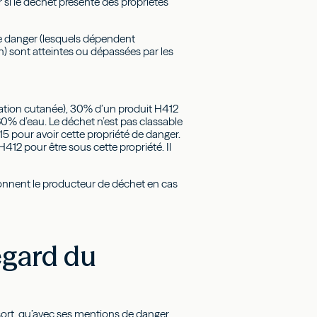
 si le déchet présente des propriétés
de danger (lesquels dépendent
) sont atteintes ou dépassées par les
ation cutanée), 30% d’un produit H412
60% d’eau. Le déchet n’est pas classable
315 pour avoir cette propriété de danger.
H412 pour être sous cette propriété. Il
ctionnent le producteur de déchet en cas
egard du
sort, qu’avec ses mentions de danger,