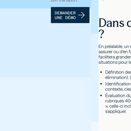
DEMANDER
UNE DÉMO
Dans q
?
En préalable, un
assurer ou d’en f
facilitera grande
situations pour l
Définition de
élimination).
Identificatio
contexte, c’es
Évaluation du
rubriques 400
», celle-ci i
s’appliquer.