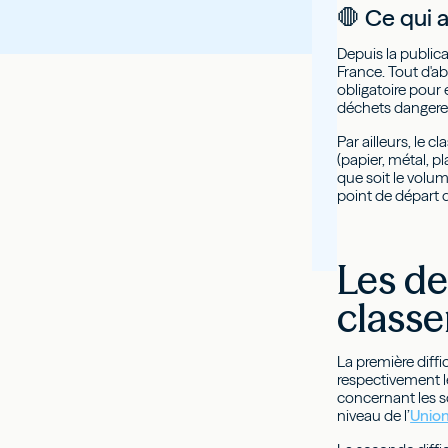
🛑 Ce qui a
Depuis la publica
France. Tout d'abo
obligatoire pour
déchets dangereu
Par ailleurs, le
(papier, métal, pl
que soit le volum
point de départ d
Les de
class
La première diffic
respectivement l
concernant les so
niveau de l’
Unio