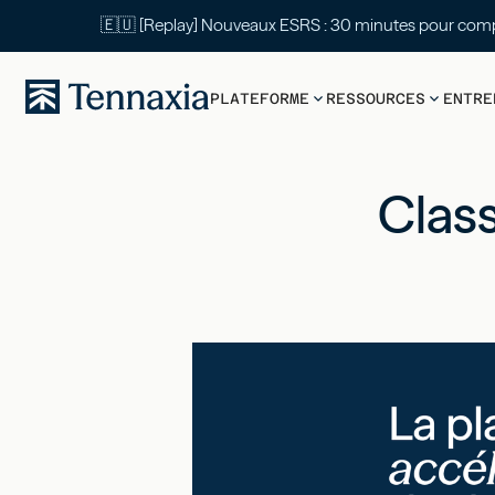
🇪🇺 [Replay] Nouveaux ESRS : 30 mi
PLATEFORME
RESSOURCES
ENTRE
Clas