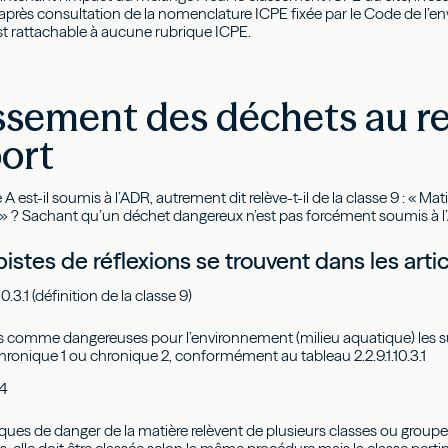
après consultation de la nomenclature ICPE fixée par le Code de l’en
n’est rattachable à aucune rubrique ICPE.
ssement des déchets au r
ort
 A est-il soumis à l’ADR, autrement dit relève-t-il de la classe 9 : « M
 » ? Sachant qu’un déchet dangereux n’est pas forcément soumis à 
stes de réflexions se trouvent dans les artic
.10.3.1 (définition de la classe 9)
 comme dangereuses pour l’environnement (milieu aquatique) les sub
 chronique 1 ou chronique 2, conformément au tableau 2.2.9.1.10.3.1
.4
tiques de danger de la matière relèvent de plusieurs classes ou grou