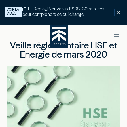
🇪🇺 [Replay] Nouveaux ESRS : 30 minutes
VOIR LA
VIDÉO
pour comprendre ce qui change
Veille réglementaire HSE et
Energie de mars 2020