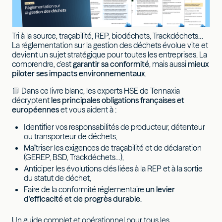
Tri à la source, traçabilité, REP, biodéchets, Trackdéchets…
La réglementation sur la gestion des déchets évolue vite et
devient un sujet stratégique pour toutes les entreprises. La
comprendre, c’est
garantir sa conformité
, mais aussi
mieux
piloter ses impacts environnementaux
.
📘 Dans ce livre blanc, les experts HSE de Tennaxia
décryptent
les principales obligations françaises et
européennes
et vous aident à :
Identifier vos responsabilités de producteur, détenteur
ou transporteur de déchets,
Maîtriser les exigences de traçabilité et de déclaration
(GEREP, BSD, Trackdéchets…),
Anticiper les évolutions clés liées à la REP et à la sortie
du statut de déchet,
Faire de la conformité réglementaire
un levier
d’efficacité et de progrès durable
.
Un guide complet et opérationnel pour tous les