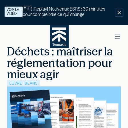
🇪🇺 [Replay] Nouveaux ESRS : 30 minutes
VOIR LA
VIDÉO
pour comprendre ce qui change
Déchets : maîtriser la
réglementation pour
mieux agir
LIVRE BLANC