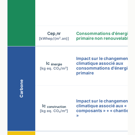
Cep,nr
Consommations d'énergie
primaire non renouvelable
[kWhep/(m².an)]
Impact sur le changement
Ic
climatique associé aux
énergie
consommations d'énergie
[kg eq. CO₂/m²]
primaire
Carbone
Impact sur le changement
Ic
climatique associé aux «
construction
composants » + « chantier
[kg eq. CO₂/m²]
»