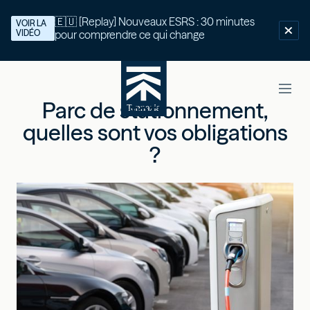
🇪🇺 [Replay] Nouveaux ESRS : 30 minutes
VOIR LA
VIDÉO
pour comprendre ce qui change
Parc de stationnement,
quelles sont vos obligations
?