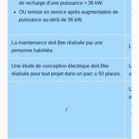
de recharge d’une puissance > 36 kW.
O
OU remise en service après augmentation de
k
puissance au-delà de 36 kW.
La maintenance doit être réalisée par une
La m
personne habilitée.
Une étude de conception électrique doit être
Une 
réalisée pour tout projet dans un parc ≥ 50 places.
un p
Un s
opér
É
/
S
E