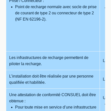
6
Prise / Connecteur :
Point de recharge normale avec socle de prise
J
de courant de type 2 ou connecteur de type 2
(NF EN 62196-2).
Les infrastructures de recharge permettent de
Les 
piloter la recharge.
L’installation doit être réalisée par une personne
L’in
qualifiée et habilitée.
Une attestation de conformité CONSUEL doit être
Une 
obtenue :
P
Pour toute mise en service d’une infrastructure
p