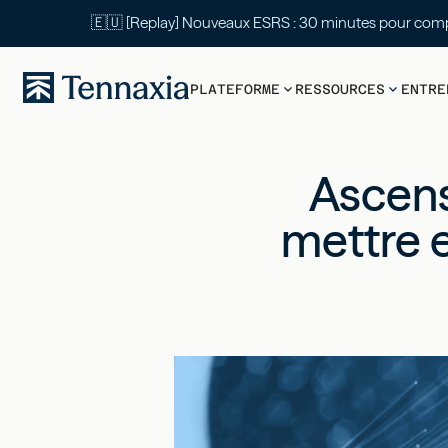
🇪🇺 [Replay] Nouveaux ESRS : 30 mi
PLATEFORME
RESSOURCES
ENTRE
Ascens
mettre e