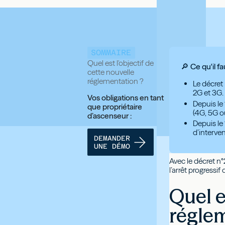
SOMMAIRE
Quel est l'objectif de
🔎 Ce qu'il fa
cette nouvelle
réglementation ?
Le décret 
2G et 3G.
Vos obligations en tant
Depuis le 
que propriétaire
(4G, 5G ou
d’ascenseur :
Depuis le
d’interve
DEMANDER
UNE DÉMO
Avec le décret n
l’arrêt progressi
Quel e
régle