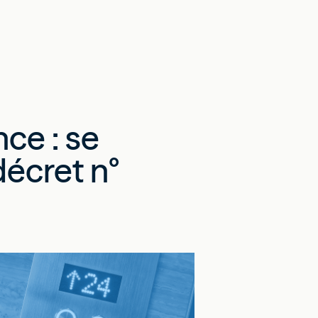
ce : se
décret n°