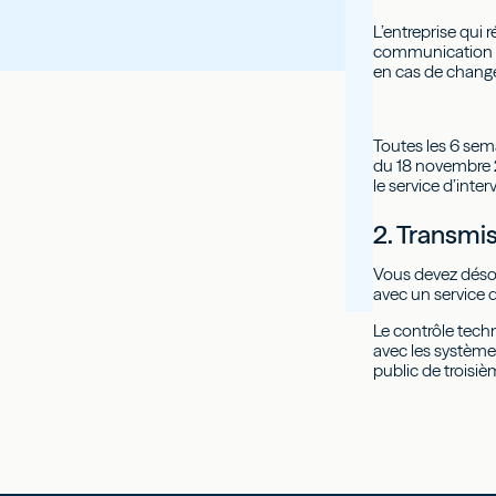
L’entreprise qui 
communication av
en cas de change
Toutes les 6 sema
du 18 novembre 2
le service d’int
2. Transmi
Vous devez désor
avec un service d
Le contrôle tech
avec les système
public de troisiè
📌 À noter
L’entreprise q