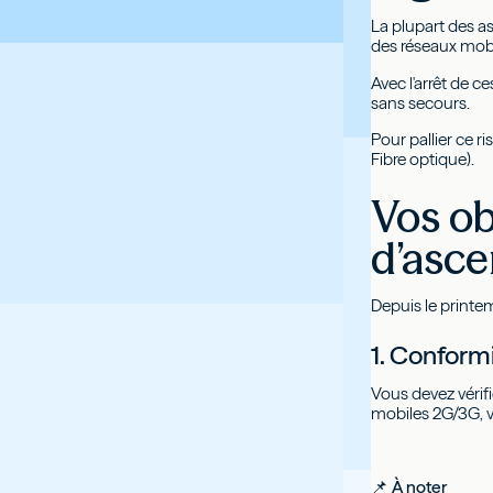
La plupart des as
des réseaux mobi
Avec l'arrêt de c
sans secours.
Pour pallier ce 
Fibre optique).
Vos ob
d’asce
Depuis le printem
1. Conformi
Vous devez vérifi
mobiles 2G/3G, v
📌 À noter