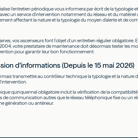
réalise l’entretien périodique vous informera par écrit de la typologie 
ec un service d'intervention notamment du réseau et du matériel ut
ment affectant la nature et la typologie du moyen d'alerte et de c
ines, vos ascenseurs font l’objet d’un entretien régulier obligatoire. E
004, votre prestataire de maintenance doit désormais tester les m
ervention pour garantir leur bon fonctionnement.
ssion d’informations (Depuis le 15 mai 2026)
mais transmettre au contrôleur technique la typologie et la nature
’intervention.
nique quinquennal obligatoire inclut la vérification de la compatibil
s de communication autres que le réseau téléphonique fixe ou un r
me génération ou antérieur.
ui réalise l’entretien périodique vous informera par écrit de la typolog