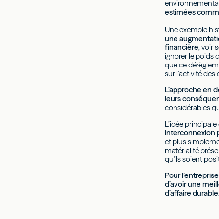
environnementale
estimées comme m
Une exemple histo
une augmentatio
financière
, voir
ignorer le poids 
que ce dérègleme
sur l’activité des
L’approche en do
leurs conséquenc
considérables qui
L’idée principale
interconnexion p
et plus simplemen
matérialité prése
qu'ils soient posi
Pour l’entrepris
d’avoir une meil
d’affaire durable