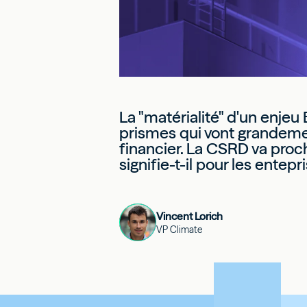
La "matérialité" d'un enje
prismes qui vont grandement
financier. La CSRD va proc
signifie-t-il pour les entepr
Vincent Lorich
VP Climate