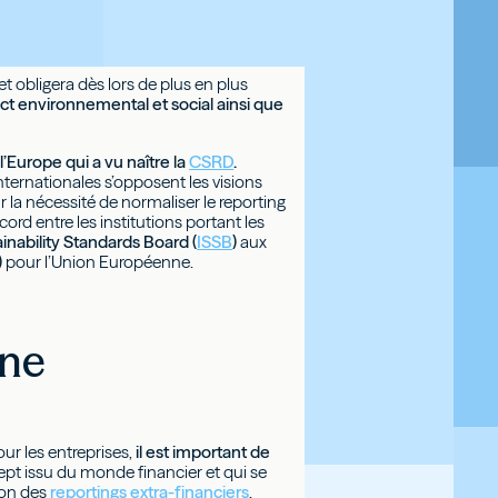
t obligera dès lors de plus en plus
ct environnemental et social ainsi que
l’Europe qui a vu naître la
CSRD
.
ternationales s’opposent les visions
la nécessité de normaliser le reporting
cord entre les institutions portant les
ainability Standards Board (
ISSB
)
aux
)
pour l’Union Européenne.
une
our les entreprises,
il est important de
ept issu du monde financier et qui se
ion des
reportings extra-financiers
.