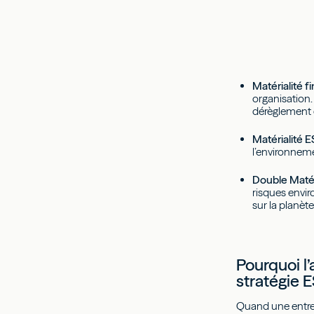
Matérialité f
organisation.
dérèglement c
Matérialité E
l’environneme
Double Matéri
risques envir
sur la planète
Pourquoi l
stratégie 
Quand une entrep