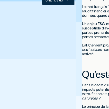
UNE DÉMO
Le mot français “
l’audit financier
donnée, quand à 
Un enjeu ESG, et 
susceptible d’av
parties prenante
parties prenantes
L’alignement pro
des facteurs non
activité.
Qu’est
Dans le cadre d
impacts potentie
extra-financiers 
naturelles ?
Le principe de l