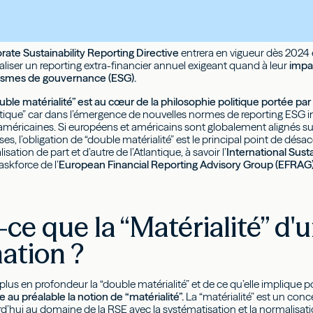
rate Sustainability Reporting Directive
entrera en vigueur dès 2024 e
éaliser un reporting extra-financier annuel exigeant quand à leur
impa
ismes de gouvernance (ESG).
ble matérialité” est au cœur de la philosophie politique portée par 
itique” car dans l’émergence de nouvelles normes de reporting ESG in
méricaines. Si européens et américains sont globalement alignés sur 
es, l’obligation de “double matérialité” est le principal point de désac
sation de part et d’autre de l’Atlantique, à savoir l’
International Sust
askforce de l’
European Financial Reporting Advisory Group (EFRAG
-ce que la “Matérialité” d'
ation ?
lus en profondeur la “double matérialité” et de ce qu’elle implique p
au préalable la notion de “matérialité”.
La “matérialité” est un conc
d’hui au domaine de la RSE avec la systématisation et la normalisat