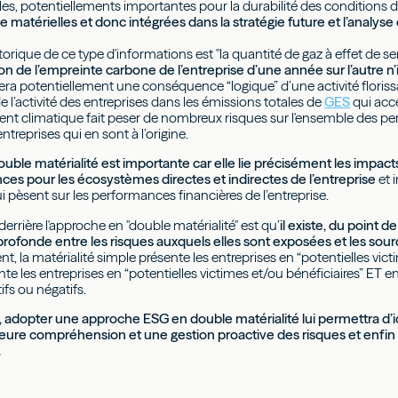
s, potentiellements importantes pour la durabilité des conditions de
atérielles et donc intégrées dans la stratégie future et l’analyse 
rique de ce type d'informations est "la quantité de gaz à effet de serr
n de l’empreinte carbone de l’entreprise d’une année sur l’autre 
 sera potentiellement une conséquence “logique” d’une activité floris
de l’activité des entreprises dans les émissions totales de
GES
qui accé
nt climatique fait peser de nombreux risques sur l'ensemble des p
 entreprises qui en sont à l’origine.
uble matérialité est importante car elle lie précisément les impact
es pour les écosystèmes directes et indirectes de l’entreprise
et 
 pèsent sur les performances financières de l’entreprise.
 derrière l'approche en "double matérialité" est qu’
il existe, du point 
rofonde entre les risques auxquels elles sont exposées et les sour
t, la matérialité simple présente les entreprises en “potentielles vict
nte les entreprises en “potentielles victimes et/ou bénéficiaires” ET 
tifs ou négatifs.
e, adopter une approche ESG en double matérialité lui permettra d’i
leure compréhension et une gestion proactive des risques et enfin 
.