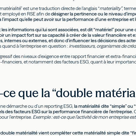
matérialité” est une traduction directe de l’anglais “
materiality”
, terme
 et employé en RSE afin de
désigner la pertinence ou le niveau d’im
l’impact qu’elle peut avoir sur la performance d’une entreprise et l
les informations qui lui sont associées, est dit “matériel” pour une c
oir un impact fort sur sa capacité à créer de la valeur financière et
s, internes ou externes, et donc d’influencer les décisions des a
 quand à l’entreprise en question :
investisseurs, organismes de crédit
gressif des niveaux d’exigence entre rapport financier et extra-finan
-financiers, et notamment des facteurs ESG, quant à leur importan
-ce que la “double matérial
’une démarche ou d’un reporting ESG,
la matérialité dite “simple” ou 
ls des facteurs ESG sur la performance financière de l’entreprise.
C
pour l’entreprise.
Exemple : est-ce que l’activité de mon entreprise est
a double matérialité vient compléter cette matérialité simple dite “f