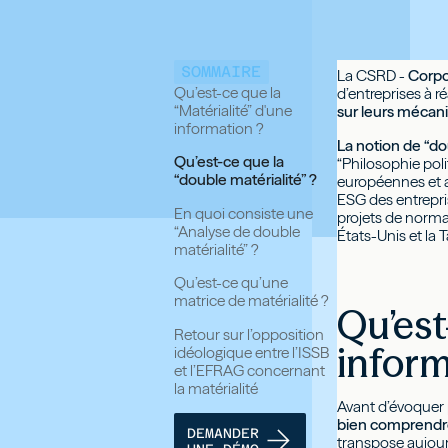
SOMMAIRE
La CSRD -
Corpo
‍Qu’est-ce que la
d’entreprises à r
“Matérialité” d'une
sur leurs mécan
information ?
La notion de “dou
Qu’est-ce que la
“Philosophie pol
“double matérialité” ?
européennes et a
ESG des entrepris
En quoi consiste une
projets de normali
“Analyse de double
États-Unis et la T
matérialité” ?
Qu’est-ce qu’une
matrice de matérialité ?
Qu’est
Retour sur l’opposition
inform
idéologique entre l’ISSB
et l’EFRAG concernant
la matérialité
Avant d’évoquer p
bien comprendre 
DEMANDER
transpose aujour