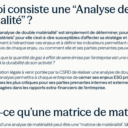
i consiste une “Analyse d
alité” ?
 “analyse de double matérialité” est simplement de déterminer, pour
ériels” pour elle c’est-à-dire susceptibles d’affecter sa stratégie et 
nt à hiérarchiser ces enjeux et à définir les indicateurs permettant d
-à-vis de chaque enjeu, ou comment elle et ses parties prenantes peuv
que la quantité de gaz à effet de serre émise par l’entreprise est une
la durabilité de son activité ?
gation légale à venir portée par la CSRD de réaliser une analyse de do
e analyse permettra à chaque entreprise de
cerner ses enjeux ESG prio
es les plus critiques pour ses parties prenantes internes et externe
agées dans les rapports extra-financiers de l’entreprise.
-ce qu’une matrice de maté
l d’une analyse de matérialité peut être une “matrice de matérialité”.
U