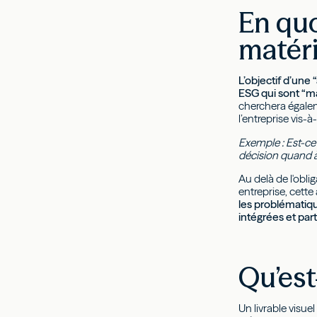
En quo
matéri
L’objectif d’une
ESG qui sont “mat
cherchera égaleme
l’entreprise vis
Exemple : Est-ce 
décision quand à 
Au delà de l'obli
entreprise, cett
les problématiqu
intégrées et part
Qu’est
Un livrable visue