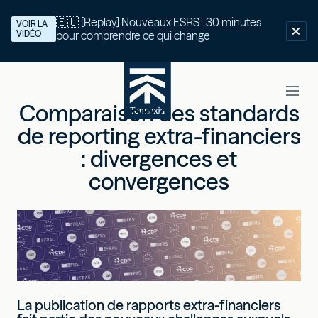
🇪🇺 [Replay] Nouveaux ESRS : 30 minutes
VOIR LA
VIDÉO
pour comprendre ce qui change
Comparaison des standards
de reporting extra-financiers
: divergences et
convergences
La publication de rapports extra-financiers